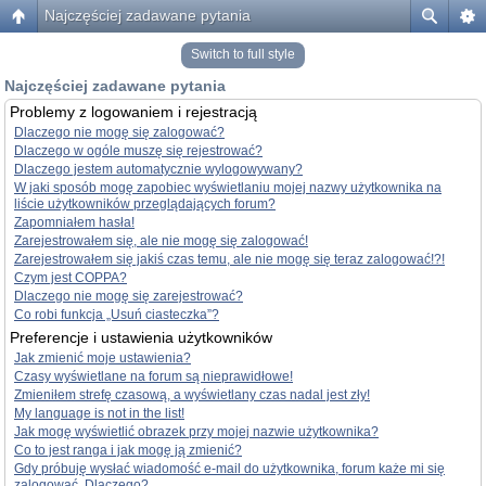
Najczęściej zadawane pytania
Switch to full style
Najczęściej zadawane pytania
Problemy z logowaniem i rejestracją
Dlaczego nie mogę się zalogować?
Dlaczego w ogóle muszę się rejestrować?
Dlaczego jestem automatycznie wylogowywany?
W jaki sposób mogę zapobiec wyświetlaniu mojej nazwy użytkownika na
liście użytkowników przeglądających forum?
Zapomniałem hasła!
Zarejestrowałem się, ale nie mogę się zalogować!
Zarejestrowałem się jakiś czas temu, ale nie mogę się teraz zalogować!?!
Czym jest COPPA?
Dlaczego nie mogę się zarejestrować?
Co robi funkcja „Usuń ciasteczka”?
Preferencje i ustawienia użytkowników
Jak zmienić moje ustawienia?
Czasy wyświetlane na forum są nieprawidłowe!
Zmieniłem strefę czasową, a wyświetlany czas nadal jest zły!
My language is not in the list!
Jak mogę wyświetlić obrazek przy mojej nazwie użytkownika?
Co to jest ranga i jak mogę ją zmienić?
Gdy próbuję wysłać wiadomość e-mail do użytkownika, forum każe mi się
zalogować. Dlaczego?