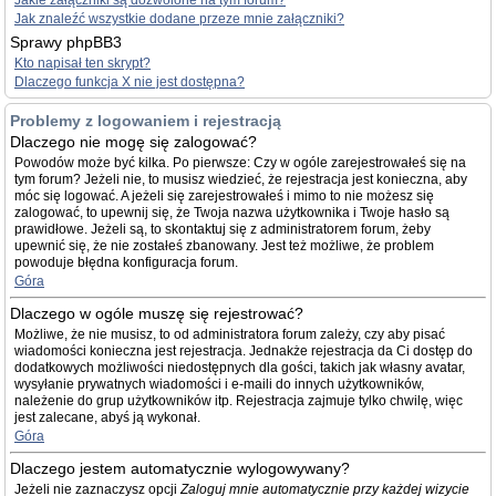
Jakie załączniki są dozwolone na tym forum?
Jak znaleźć wszystkie dodane przeze mnie załączniki?
Sprawy phpBB3
Kto napisał ten skrypt?
Dlaczego funkcja X nie jest dostępna?
Problemy z logowaniem i rejestracją
Dlaczego nie mogę się zalogować?
Powodów może być kilka. Po pierwsze: Czy w ogóle zarejestrowałeś się na
tym forum? Jeżeli nie, to musisz wiedzieć, że rejestracja jest konieczna, aby
móc się logować. A jeżeli się zarejestrowałeś i mimo to nie możesz się
zalogować, to upewnij się, że Twoja nazwa użytkownika i Twoje hasło są
prawidłowe. Jeżeli są, to skontaktuj się z administratorem forum, żeby
upewnić się, że nie zostałeś zbanowany. Jest też możliwe, że problem
powoduje błędna konfiguracja forum.
Góra
Dlaczego w ogóle muszę się rejestrować?
Możliwe, że nie musisz, to od administratora forum zależy, czy aby pisać
wiadomości konieczna jest rejestracja. Jednakże rejestracja da Ci dostęp do
dodatkowych możliwości niedostępnych dla gości, takich jak własny avatar,
wysyłanie prywatnych wiadomości i e-maili do innych użytkowników,
należenie do grup użytkowników itp. Rejestracja zajmuje tylko chwilę, więc
jest zalecane, abyś ją wykonał.
Góra
Dlaczego jestem automatycznie wylogowywany?
Jeżeli nie zaznaczysz opcji
Zaloguj mnie automatycznie przy każdej wizycie