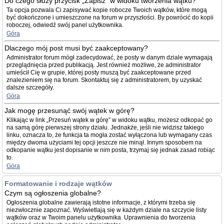
Do czego służy przycisk „Zapisz” w widoku tworzenia wątku?
Ta opcja pozwala Ci zapisywać kopie robocze Twoich wątków, które mogą
być dokończone i umieszczone na forum w przyszłości. By powrócić do kopii
roboczej, odwiedź swój panel użytkownika.
Góra
Dlaczego mój post musi być zaakceptowany?
Administrator forum mógł zadecydować, że posty w danym dziale wymagają
przeglądnięcia przed publikacją. Jest również możliwe, że administrator
umieścił Cię w grupie, której posty muszą być zaakceptowane przed
znalezieniem się na forum. Skontaktuj się z administratorem, by uzyskać
dalsze szczegóły.
Góra
Jak mogę przesunąć swój wątek w górę?
Klikając w link „Przesuń wątek w górę” w widoku wątku, możesz odkopać go
na samą górę pierwszej strony działu. Jednakże, jeśli nie widzisz takiego
linku, oznacza to, że funkcja ta mogła zostać wyłączona lub wymagany czas
między dwoma użyciami tej opcji jeszcze nie minął. Innym sposobem na
odkopanie wątku jest dopisanie w nim posta, trzymaj się jednak zasad robiąc
to.
Góra
Formatowanie i rodzaje wątków
Czym są ogłoszenia globalne?
Ogłoszenia globalne zawierają istotne informacje, z którymi trzeba się
niezwłocznie zapoznać. Wyświetlają się w każdym dziale na szczycie listy
wątków oraz w Twoim panelu użytkownika. Uprawnienia do tworzenia