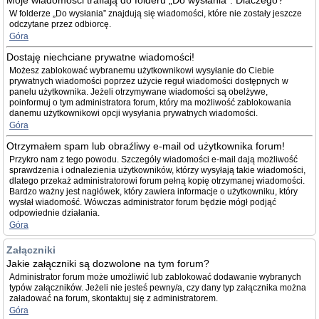
Moje wiadomości trafiają do folderu „Do wysłania”. Dlaczego?
W folderze „Do wysłania” znajdują się wiadomości, które nie zostały jeszcze
odczytane przez odbiorcę.
Góra
Dostaję niechciane prywatne wiadomości!
Możesz zablokować wybranemu użytkownikowi wysyłanie do Ciebie
prywatnych wiadomości poprzez użycie reguł wiadomości dostępnych w
panelu użytkownika. Jeżeli otrzymywane wiadomości są obelżywe,
poinformuj o tym administratora forum, który ma możliwość zablokowania
danemu użytkownikowi opcji wysyłania prywatnych wiadomości.
Góra
Otrzymałem spam lub obraźliwy e-mail od użytkownika forum!
Przykro nam z tego powodu. Szczegóły wiadomości e-mail dają możliwość
sprawdzenia i odnalezienia użytkowników, którzy wysyłają takie wiadomości,
dlatego przekaż administratorowi forum pełną kopię otrzymanej wiadomości.
Bardzo ważny jest nagłówek, który zawiera informacje o użytkowniku, który
wysłał wiadomość. Wówczas administrator forum będzie mógł podjąć
odpowiednie działania.
Góra
Załączniki
Jakie załączniki są dozwolone na tym forum?
Administrator forum może umożliwić lub zablokować dodawanie wybranych
typów załączników. Jeżeli nie jesteś pewny/a, czy dany typ załącznika można
załadować na forum, skontaktuj się z administratorem.
Góra