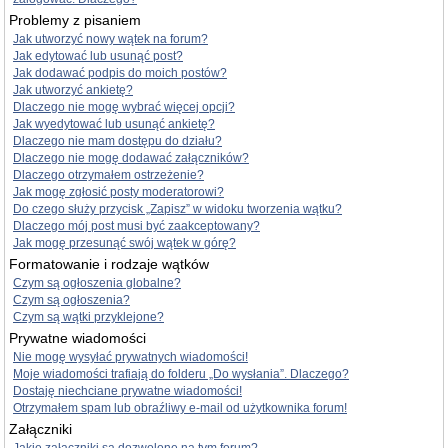
Problemy z pisaniem
Jak utworzyć nowy wątek na forum?
Jak edytować lub usunąć post?
Jak dodawać podpis do moich postów?
Jak utworzyć ankietę?
Dlaczego nie mogę wybrać więcej opcji?
Jak wyedytować lub usunąć ankietę?
Dlaczego nie mam dostępu do działu?
Dlaczego nie mogę dodawać załączników?
Dlaczego otrzymałem ostrzeżenie?
Jak mogę zgłosić posty moderatorowi?
Do czego służy przycisk „Zapisz” w widoku tworzenia wątku?
Dlaczego mój post musi być zaakceptowany?
Jak mogę przesunąć swój wątek w górę?
Formatowanie i rodzaje wątków
Czym są ogłoszenia globalne?
Czym są ogłoszenia?
Czym są wątki przyklejone?
Prywatne wiadomości
Nie mogę wysyłać prywatnych wiadomości!
Moje wiadomości trafiają do folderu „Do wysłania”. Dlaczego?
Dostaję niechciane prywatne wiadomości!
Otrzymałem spam lub obraźliwy e-mail od użytkownika forum!
Załączniki