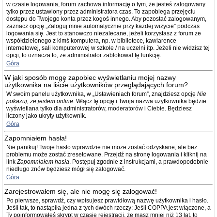
w czasie logowania, forum zachowa informację o tym, że jesteś zalogowany
tylko przez ustawiony przez administratora czas. To zapobiega przejęciu
dostępu do Twojego konta przez kogoś innego. Aby pozostać zalogowanym,
zaznacz opcję „Zaloguj mnie automatycznie przy każdej wizycie” podczas
logowania się. Jest to stanowczo niezalecane, jeżeli korzystasz z forum ze
współdzielonego z kimś komputera, np. w bibliotece, kawiarence
internetowej, sali komputerowej w szkole / na uczelni itp. Jeżeli nie widzisz tej
opcji, to oznacza to, że administrator zablokował tę funkcję.
Góra
W jaki sposób mogę zapobiec wyświetlaniu mojej nazwy
użytkownika na liście użytkowników przeglądających forum?
W swoim panelu użytkownika, w „Ustawieniach forum”, znajdziesz opcję
Nie
pokazuj, że jestem online
. Włącz tę opcję i Twoja nazwa użytkownika będzie
wyświetlana tylko dla administratorów, moderatorów i Ciebie. Będziesz
liczony jako ukryty użytkownik.
Góra
Zapomniałem hasła!
Nie panikuj! Twoje hasło wprawdzie nie może zostać odzyskane, ale bez
problemu może zostać zresetowane. Przejdź na stronę logowania i kliknij na
link
Zapomniałem hasła
. Postępuj zgodnie z instrukcjami, a prawdopodobnie
niedługo znów będziesz mógł się zalogować.
Góra
Zarejestrowałem się, ale nie mogę się zalogować!
Po pierwsze, sprawdź, czy wpisujesz prawidłową nazwę użytkownika i hasło.
Jeśli tak, to nastąpiła jedna z tych dwóch rzeczy: Jeśli COPPA jest włączone, a
Ty poinformowałeś skrypt w czasie rejestracji, że masz mniej niż 13 lat, to