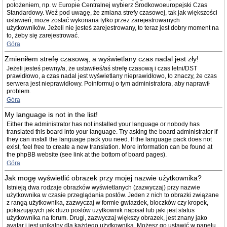
położeniem, np. w Europie Centralnej wybierz Środkowoeuropejski Czas
Standardowy. Weź pod uwagę, że zmiana strefy czasowej, tak jak większości
ustawień, może zostać wykonana tylko przez zarejestrowanych
użytkowników. Jeżeli nie jesteś zarejestrowany, to teraz jest dobry moment na
to, żeby się zarejestrować.
Góra
Zmieniłem strefę czasową, a wyświetlany czas nadal jest zły!
Jeżeli jesteś pewny/a, że ustawiłeś/aś strefę czasową i czas letni/DST
prawidłowo, a czas nadal jest wyświetlany nieprawidłowo, to znaczy, że czas
serwera jest nieprawidłowy. Poinformuj o tym administratora, aby naprawił
problem.
Góra
My language is not in the list!
Either the administrator has not installed your language or nobody has
translated this board into your language. Try asking the board administrator if
they can install the language pack you need. If the language pack does not
exist, feel free to create a new translation. More information can be found at
the phpBB website (see link at the bottom of board pages).
Góra
Jak mogę wyświetlić obrazek przy mojej nazwie użytkownika?
Istnieją dwa rodzaje obrazków wyświetlanych (zazwyczaj) przy nazwie
użytkownika w czasie przeglądania postów. Jeden z nich to obrazki związane
z rangą użytkownika, zazwyczaj w formie gwiazdek, bloczków czy kropek,
pokazujących jak dużo postów użytkownik napisał lub jaki jest status
użytkownika na forum. Drugi, zazwyczaj większy obrazek, jest znany jako
avatar i jest unikalny dla każdego użytkownika. Możesz go ustawić w panelu