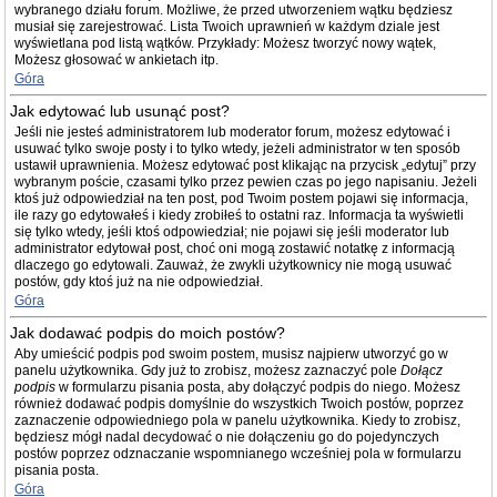
wybranego działu forum. Możliwe, że przed utworzeniem wątku będziesz
musiał się zarejestrować. Lista Twoich uprawnień w każdym dziale jest
wyświetlana pod listą wątków. Przykłady: Możesz tworzyć nowy wątek,
Możesz głosować w ankietach itp.
Góra
Jak edytować lub usunąć post?
Jeśli nie jesteś administratorem lub moderator forum, możesz edytować i
usuwać tylko swoje posty i to tylko wtedy, jeżeli administrator w ten sposób
ustawił uprawnienia. Możesz edytować post klikając na przycisk „edytuj” przy
wybranym poście, czasami tylko przez pewien czas po jego napisaniu. Jeżeli
ktoś już odpowiedział na ten post, pod Twoim postem pojawi się informacja,
ile razy go edytowałeś i kiedy zrobiłeś to ostatni raz. Informacja ta wyświetli
się tylko wtedy, jeśli ktoś odpowiedział; nie pojawi się jeśli moderator lub
administrator edytował post, choć oni mogą zostawić notatkę z informacją
dlaczego go edytowali. Zauważ, że zwykli użytkownicy nie mogą usuwać
postów, gdy ktoś już na nie odpowiedział.
Góra
Jak dodawać podpis do moich postów?
Aby umieścić podpis pod swoim postem, musisz najpierw utworzyć go w
panelu użytkownika. Gdy już to zrobisz, możesz zaznaczyć pole
Dołącz
podpis
w formularzu pisania posta, aby dołączyć podpis do niego. Możesz
również dodawać podpis domyślnie do wszystkich Twoich postów, poprzez
zaznaczenie odpowiedniego pola w panelu użytkownika. Kiedy to zrobisz,
będziesz mógł nadal decydować o nie dołączeniu go do pojedynczych
postów poprzez odznaczanie wspomnianego wcześniej pola w formularzu
pisania posta.
Góra