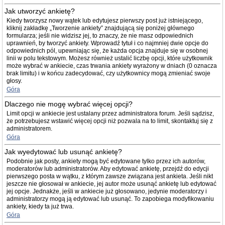
Jak utworzyć ankietę?
Kiedy tworzysz nowy wątek lub edytujesz pierwszy post już istniejącego,
kliknij zakładkę „Tworzenie ankiety” znajdującą się poniżej głównego
formularza; jeśli nie widzisz jej, to znaczy, że nie masz odpowiednich
uprawnień, by tworzyć ankiety. Wprowadź tytuł i co najmniej dwie opcje do
odpowiednich pól, upewniając się, że każda opcja znajduje się w osobnej
linii w polu tekstowym. Możesz również ustalić liczbę opcji, które użytkownik
może wybrać w ankiecie, czas trwania ankiety wyrażony w dniach (0 oznacza
brak limitu) i w końcu zadecydować, czy użytkownicy mogą zmieniać swoje
głosy.
Góra
Dlaczego nie mogę wybrać więcej opcji?
Limit opcji w ankiecie jest ustalany przez administratora forum. Jeśli sądzisz,
że potrzebujesz wstawić więcej opcji niż pozwala na to limit, skontaktuj się z
administratorem.
Góra
Jak wyedytować lub usunąć ankietę?
Podobnie jak posty, ankiety mogą być edytowane tylko przez ich autorów,
moderatorów lub administratorów. Aby edytować ankietę, przejdź do edycji
pierwszego posta w wątku, z którym zawsze związana jest ankieta. Jeśli nikt
jeszcze nie głosował w ankiecie, jej autor może usunąć ankietę lub edytować
jej opcje. Jednakże, jeśli w ankiecie już głosowano, jedynie moderatorzy i
administratorzy mogą ją edytować lub usunąć. To zapobiega modyfikowaniu
ankiety, kiedy ta już trwa.
Góra