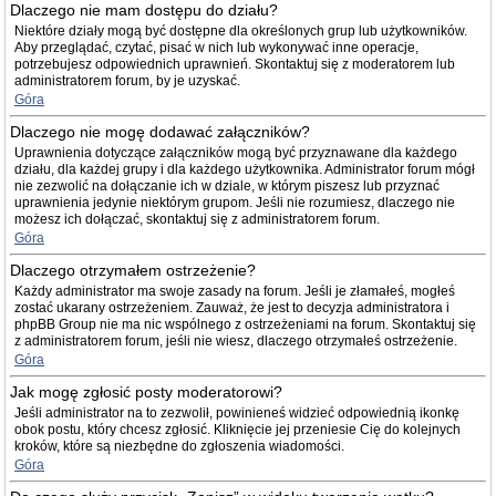
Dlaczego nie mam dostępu do działu?
Niektóre działy mogą być dostępne dla określonych grup lub użytkowników.
Aby przeglądać, czytać, pisać w nich lub wykonywać inne operacje,
potrzebujesz odpowiednich uprawnień. Skontaktuj się z moderatorem lub
administratorem forum, by je uzyskać.
Góra
Dlaczego nie mogę dodawać załączników?
Uprawnienia dotyczące załączników mogą być przyznawane dla każdego
działu, dla każdej grupy i dla każdego użytkownika. Administrator forum mógł
nie zezwolić na dołączanie ich w dziale, w którym piszesz lub przyznać
uprawnienia jedynie niektórym grupom. Jeśli nie rozumiesz, dlaczego nie
możesz ich dołączać, skontaktuj się z administratorem forum.
Góra
Dlaczego otrzymałem ostrzeżenie?
Każdy administrator ma swoje zasady na forum. Jeśli je złamałeś, mogłeś
zostać ukarany ostrzeżeniem. Zauważ, że jest to decyzja administratora i
phpBB Group nie ma nic wspólnego z ostrzeżeniami na forum. Skontaktuj się
z administratorem forum, jeśli nie wiesz, dlaczego otrzymałeś ostrzeżenie.
Góra
Jak mogę zgłosić posty moderatorowi?
Jeśli administrator na to zezwolił, powinieneś widzieć odpowiednią ikonkę
obok postu, który chcesz zgłosić. Kliknięcie jej przeniesie Cię do kolejnych
kroków, które są niezbędne do zgłoszenia wiadomości.
Góra