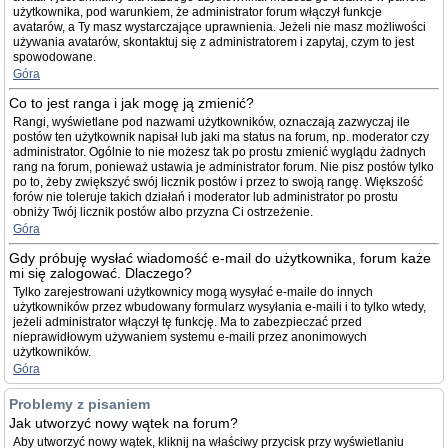
użytkownika, pod warunkiem, że administrator forum włączył funkcje
avatarów, a Ty masz wystarczające uprawnienia. Jeżeli nie masz możliwości
używania avatarów, skontaktuj się z administratorem i zapytaj, czym to jest
spowodowane.
Góra
Co to jest ranga i jak mogę ją zmienić?
Rangi, wyświetlane pod nazwami użytkowników, oznaczają zazwyczaj ile
postów ten użytkownik napisał lub jaki ma status na forum, np. moderator czy
administrator. Ogólnie to nie możesz tak po prostu zmienić wyglądu żadnych
rang na forum, ponieważ ustawia je administrator forum. Nie pisz postów tylko
po to, żeby zwiększyć swój licznik postów i przez to swoją rangę. Większość
forów nie toleruje takich działań i moderator lub administrator po prostu
obniży Twój licznik postów albo przyzna Ci ostrzeżenie.
Góra
Gdy próbuję wysłać wiadomość e-mail do użytkownika, forum każe
mi się zalogować. Dlaczego?
Tylko zarejestrowani użytkownicy mogą wysyłać e-maile do innych
użytkowników przez wbudowany formularz wysyłania e-maili i to tylko wtedy,
jeżeli administrator włączył tę funkcję. Ma to zabezpieczać przed
nieprawidłowym używaniem systemu e-maili przez anonimowych
użytkowników.
Góra
Problemy z pisaniem
Jak utworzyć nowy wątek na forum?
Aby utworzyć nowy wątek, kliknij na właściwy przycisk przy wyświetlaniu