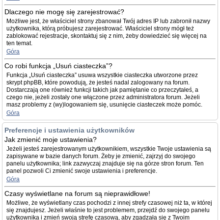
Dlaczego nie mogę się zarejestrować?
Możliwe jest, że właściciel strony zbanował Twój adres IP lub zabronił nazwy
użytkownika, którą próbujesz zarejestrować. Właściciel strony mógł też
zablokować rejestracje, skontaktuj się z nim, żeby dowiedzieć się więcej na
ten temat.
Góra
Co robi funkcja „Usuń ciasteczka”?
Funkcja „Usuń ciasteczka” usuwa wszystkie ciasteczka utworzone przez
skrypt phpBB, które powodują, że jesteś nadal zalogowany na forum.
Dostarczają one również funkcji takich jak pamiętanie co przeczytałeś, a
czego nie, jeżeli zostały one włączone przez administratora forum. Jeżeli
masz problemy z (wy)logowaniem się, usunięcie ciasteczek może pomóc.
Góra
Preferencje i ustawienia użytkowników
Jak zmienić moje ustawienia?
Jeżeli jesteś zarejestrowanym użytkownikiem, wszystkie Twoje ustawienia są
zapisywane w bazie danych forum. Żeby je zmienić, zajrzyj do swojego
panelu użytkownika; link zazwyczaj znajduje się na górze stron forum. Ten
panel pozwoli Ci zmienić swoje ustawienia i preferencje.
Góra
Czasy wyświetlane na forum są nieprawidłowe!
Możliwe, że wyświetlany czas pochodzi z innej strefy czasowej niż ta, w której
się znajdujesz. Jeżeli właśnie to jest problemem, przejdź do swojego panelu
użytkownika i zmień swoją strefę czasową, aby zgadzała się z Twoim