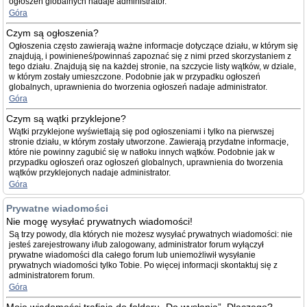
ogłoszeń globalnych nadaje administrator.
Góra
Czym są ogłoszenia?
Ogłoszenia często zawierają ważne informacje dotyczące działu, w którym się
znajdują, i powinieneś/powinnaś zapoznać się z nimi przed skorzystaniem z
tego działu. Znajdują się na każdej stronie, na szczycie listy wątków, w dziale,
w którym zostały umieszczone. Podobnie jak w przypadku ogłoszeń
globalnych, uprawnienia do tworzenia ogłoszeń nadaje administrator.
Góra
Czym są wątki przyklejone?
Wątki przyklejone wyświetlają się pod ogłoszeniami i tylko na pierwszej
stronie działu, w którym zostały utworzone. Zawierają przydatne informacje,
które nie powinny zagubić się w natłoku innych wątków. Podobnie jak w
przypadku ogłoszeń oraz ogłoszeń globalnych, uprawnienia do tworzenia
wątków przyklejonych nadaje administrator.
Góra
Prywatne wiadomości
Nie mogę wysyłać prywatnych wiadomości!
Są trzy powody, dla których nie możesz wysyłać prywatnych wiadomości: nie
jesteś zarejestrowany i/lub zalogowany, administrator forum wyłączył
prywatne wiadomości dla całego forum lub uniemożliwił wysyłanie
prywatnych wiadomości tylko Tobie. Po więcej informacji skontaktuj się z
administratorem forum.
Góra