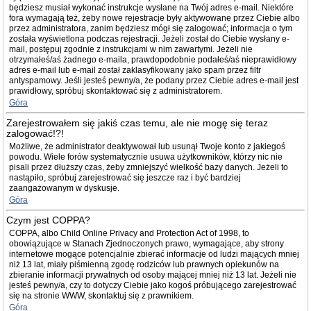
będziesz musiał wykonać instrukcje wysłane na Twój adres e-mail. Niektóre
fora wymagają też, żeby nowe rejestracje były aktywowane przez Ciebie albo
przez administratora, zanim będziesz mógł się zalogować; informacja o tym
została wyświetlona podczas rejestracji. Jeżeli został do Ciebie wysłany e-
mail, postępuj zgodnie z instrukcjami w nim zawartymi. Jeżeli nie
otrzymałeś/aś żadnego e-maila, prawdopodobnie podałeś/aś nieprawidłowy
adres e-mail lub e-mail został zaklasyfikowany jako spam przez filtr
antyspamowy. Jeśli jesteś pewny/a, że podany przez Ciebie adres e-mail jest
prawidłowy, spróbuj skontaktować się z administratorem.
Góra
Zarejestrowałem się jakiś czas temu, ale nie mogę się teraz
zalogować!?!
Możliwe, że administrator deaktywował lub usunął Twoje konto z jakiegoś
powodu. Wiele forów systematycznie usuwa użytkowników, którzy nic nie
pisali przez dłuższy czas, żeby zmniejszyć wielkość bazy danych. Jeżeli to
nastąpiło, spróbuj zarejestrować się jeszcze raz i być bardziej
zaangażowanym w dyskusje.
Góra
Czym jest COPPA?
COPPA, albo Child Online Privacy and Protection Act of 1998, to
obowiązujące w Stanach Zjednoczonych prawo, wymagające, aby strony
internetowe mogące potencjalnie zbierać informacje od ludzi mających mniej
niż 13 lat, miały piśmienną zgodę rodziców lub prawnych opiekunów na
zbieranie informacji prywatnych od osoby mającej mniej niż 13 lat. Jeżeli nie
jesteś pewny/a, czy to dotyczy Ciebie jako kogoś próbującego zarejestrować
się na stronie WWW, skontaktuj się z prawnikiem.
Góra