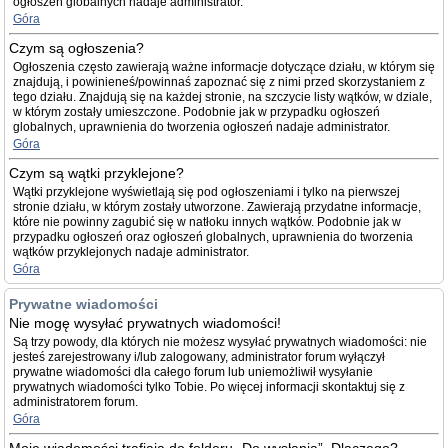
ogłoszeń globalnych nadaje administrator.
Góra
Czym są ogłoszenia?
Ogłoszenia często zawierają ważne informacje dotyczące działu, w którym się
znajdują, i powinieneś/powinnaś zapoznać się z nimi przed skorzystaniem z
tego działu. Znajdują się na każdej stronie, na szczycie listy wątków, w dziale,
w którym zostały umieszczone. Podobnie jak w przypadku ogłoszeń
globalnych, uprawnienia do tworzenia ogłoszeń nadaje administrator.
Góra
Czym są wątki przyklejone?
Wątki przyklejone wyświetlają się pod ogłoszeniami i tylko na pierwszej
stronie działu, w którym zostały utworzone. Zawierają przydatne informacje,
które nie powinny zagubić się w natłoku innych wątków. Podobnie jak w
przypadku ogłoszeń oraz ogłoszeń globalnych, uprawnienia do tworzenia
wątków przyklejonych nadaje administrator.
Góra
Prywatne wiadomości
Nie mogę wysyłać prywatnych wiadomości!
Są trzy powody, dla których nie możesz wysyłać prywatnych wiadomości: nie
jesteś zarejestrowany i/lub zalogowany, administrator forum wyłączył
prywatne wiadomości dla całego forum lub uniemożliwił wysyłanie
prywatnych wiadomości tylko Tobie. Po więcej informacji skontaktuj się z
administratorem forum.
Góra