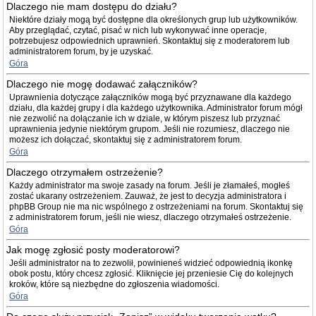
Dlaczego nie mam dostępu do działu?
Niektóre działy mogą być dostępne dla określonych grup lub użytkowników.
Aby przeglądać, czytać, pisać w nich lub wykonywać inne operacje,
potrzebujesz odpowiednich uprawnień. Skontaktuj się z moderatorem lub
administratorem forum, by je uzyskać.
Góra
Dlaczego nie mogę dodawać załączników?
Uprawnienia dotyczące załączników mogą być przyznawane dla każdego
działu, dla każdej grupy i dla każdego użytkownika. Administrator forum mógł
nie zezwolić na dołączanie ich w dziale, w którym piszesz lub przyznać
uprawnienia jedynie niektórym grupom. Jeśli nie rozumiesz, dlaczego nie
możesz ich dołączać, skontaktuj się z administratorem forum.
Góra
Dlaczego otrzymałem ostrzeżenie?
Każdy administrator ma swoje zasady na forum. Jeśli je złamałeś, mogłeś
zostać ukarany ostrzeżeniem. Zauważ, że jest to decyzja administratora i
phpBB Group nie ma nic wspólnego z ostrzeżeniami na forum. Skontaktuj się
z administratorem forum, jeśli nie wiesz, dlaczego otrzymałeś ostrzeżenie.
Góra
Jak mogę zgłosić posty moderatorowi?
Jeśli administrator na to zezwolił, powinieneś widzieć odpowiednią ikonkę
obok postu, który chcesz zgłosić. Kliknięcie jej przeniesie Cię do kolejnych
kroków, które są niezbędne do zgłoszenia wiadomości.
Góra