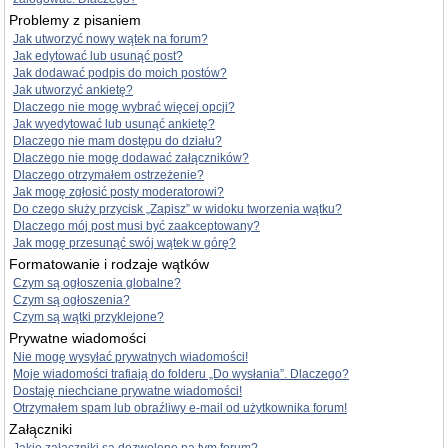
Problemy z pisaniem
Jak utworzyć nowy wątek na forum?
Jak edytować lub usunąć post?
Jak dodawać podpis do moich postów?
Jak utworzyć ankietę?
Dlaczego nie mogę wybrać więcej opcji?
Jak wyedytować lub usunąć ankietę?
Dlaczego nie mam dostępu do działu?
Dlaczego nie mogę dodawać załączników?
Dlaczego otrzymałem ostrzeżenie?
Jak mogę zgłosić posty moderatorowi?
Do czego służy przycisk „Zapisz” w widoku tworzenia wątku?
Dlaczego mój post musi być zaakceptowany?
Jak mogę przesunąć swój wątek w górę?
Formatowanie i rodzaje wątków
Czym są ogłoszenia globalne?
Czym są ogłoszenia?
Czym są wątki przyklejone?
Prywatne wiadomości
Nie mogę wysyłać prywatnych wiadomości!
Moje wiadomości trafiają do folderu „Do wysłania”. Dlaczego?
Dostaję niechciane prywatne wiadomości!
Otrzymałem spam lub obraźliwy e-mail od użytkownika forum!
Załączniki