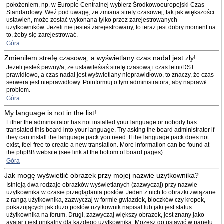
położeniem, np. w Europie Centralnej wybierz Środkowoeuropejski Czas
Standardowy. Weź pod uwagę, że zmiana strefy czasowej, tak jak większości
ustawień, może zostać wykonana tylko przez zarejestrowanych
użytkowników. Jeżeli nie jesteś zarejestrowany, to teraz jest dobry moment na
to, żeby się zarejestrować.
Góra
Zmieniłem strefę czasową, a wyświetlany czas nadal jest zły!
Jeżeli jesteś pewny/a, że ustawiłeś/aś strefę czasową i czas letni/DST
prawidłowo, a czas nadal jest wyświetlany nieprawidłowo, to znaczy, że czas
serwera jest nieprawidłowy. Poinformuj o tym administratora, aby naprawił
problem.
Góra
My language is not in the list!
Either the administrator has not installed your language or nobody has
translated this board into your language. Try asking the board administrator if
they can install the language pack you need. If the language pack does not
exist, feel free to create a new translation. More information can be found at
the phpBB website (see link at the bottom of board pages).
Góra
Jak mogę wyświetlić obrazek przy mojej nazwie użytkownika?
Istnieją dwa rodzaje obrazków wyświetlanych (zazwyczaj) przy nazwie
użytkownika w czasie przeglądania postów. Jeden z nich to obrazki związane
z rangą użytkownika, zazwyczaj w formie gwiazdek, bloczków czy kropek,
pokazujących jak dużo postów użytkownik napisał lub jaki jest status
użytkownika na forum. Drugi, zazwyczaj większy obrazek, jest znany jako
avatar i jest unikalny dla każdego użytkownika. Możesz go ustawić w panelu