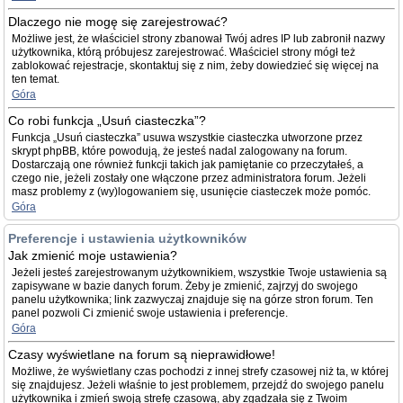
Dlaczego nie mogę się zarejestrować?
Możliwe jest, że właściciel strony zbanował Twój adres IP lub zabronił nazwy
użytkownika, którą próbujesz zarejestrować. Właściciel strony mógł też
zablokować rejestracje, skontaktuj się z nim, żeby dowiedzieć się więcej na
ten temat.
Góra
Co robi funkcja „Usuń ciasteczka”?
Funkcja „Usuń ciasteczka” usuwa wszystkie ciasteczka utworzone przez
skrypt phpBB, które powodują, że jesteś nadal zalogowany na forum.
Dostarczają one również funkcji takich jak pamiętanie co przeczytałeś, a
czego nie, jeżeli zostały one włączone przez administratora forum. Jeżeli
masz problemy z (wy)logowaniem się, usunięcie ciasteczek może pomóc.
Góra
Preferencje i ustawienia użytkowników
Jak zmienić moje ustawienia?
Jeżeli jesteś zarejestrowanym użytkownikiem, wszystkie Twoje ustawienia są
zapisywane w bazie danych forum. Żeby je zmienić, zajrzyj do swojego
panelu użytkownika; link zazwyczaj znajduje się na górze stron forum. Ten
panel pozwoli Ci zmienić swoje ustawienia i preferencje.
Góra
Czasy wyświetlane na forum są nieprawidłowe!
Możliwe, że wyświetlany czas pochodzi z innej strefy czasowej niż ta, w której
się znajdujesz. Jeżeli właśnie to jest problemem, przejdź do swojego panelu
użytkownika i zmień swoją strefę czasową, aby zgadzała się z Twoim