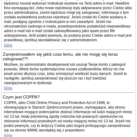
będziesz musiał wykonać instrukcje wysłane na Twój adres e-mail. Niektóre
fora wymagają też, żeby nowe rejestracje były aktywowane przez Ciebie albo
przez administratora, zanim będziesz mógł się zalogować; informacja o tym
została wyświetlona podczas rejestracji. Jeżeli został do Ciebie wysłany e-
mail, postępuj zgodnie z instrukcjami w nim zawartymi. Jeżeli nie
otrzymałeś/aś żadnego e-maila, prawdopodobnie podałeś/aś nieprawidłowy
adres e-mail lub e-mail został zaklasyfikowany jako spam przez filtr
antyspamowy. Jeśli jesteś pewny/a, że podany przez Ciebie adres e-mail jest
prawidłowy, spróbuj skontaktować się z administratorem.
Góra
Zarejestrowałem się jakiś czas temu, ale nie mogę się teraz
zalogować!?!
Możliwe, że administrator deaktywował lub usunął Twoje konto z jakiegoś
powodu. Wiele forów systematycznie usuwa użytkowników, którzy nic nie
pisali przez dłuższy czas, żeby zmniejszyć wielkość bazy danych. Jeżeli to
nastąpiło, spróbuj zarejestrować się jeszcze raz i być bardziej
zaangażowanym w dyskusje.
Góra
Czym jest COPPA?
COPPA, albo Child Online Privacy and Protection Act of 1998, to
obowiązujące w Stanach Zjednoczonych prawo, wymagające, aby strony
internetowe mogące potencjalnie zbierać informacje od ludzi mających mniej
niż 13 lat, miały piśmienną zgodę rodziców lub prawnych opiekunów na
zbieranie informacji prywatnych od osoby mającej mniej niż 13 lat. Jeżeli nie
jesteś pewny/a, czy to dotyczy Ciebie jako kogoś próbującego zarejestrować
się na stronie WWW, skontaktuj się z prawnikiem.
Góra