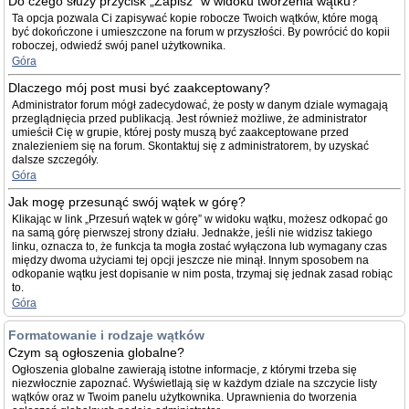
Do czego służy przycisk „Zapisz” w widoku tworzenia wątku?
Ta opcja pozwala Ci zapisywać kopie robocze Twoich wątków, które mogą
być dokończone i umieszczone na forum w przyszłości. By powrócić do kopii
roboczej, odwiedź swój panel użytkownika.
Góra
Dlaczego mój post musi być zaakceptowany?
Administrator forum mógł zadecydować, że posty w danym dziale wymagają
przeglądnięcia przed publikacją. Jest również możliwe, że administrator
umieścił Cię w grupie, której posty muszą być zaakceptowane przed
znalezieniem się na forum. Skontaktuj się z administratorem, by uzyskać
dalsze szczegóły.
Góra
Jak mogę przesunąć swój wątek w górę?
Klikając w link „Przesuń wątek w górę” w widoku wątku, możesz odkopać go
na samą górę pierwszej strony działu. Jednakże, jeśli nie widzisz takiego
linku, oznacza to, że funkcja ta mogła zostać wyłączona lub wymagany czas
między dwoma użyciami tej opcji jeszcze nie minął. Innym sposobem na
odkopanie wątku jest dopisanie w nim posta, trzymaj się jednak zasad robiąc
to.
Góra
Formatowanie i rodzaje wątków
Czym są ogłoszenia globalne?
Ogłoszenia globalne zawierają istotne informacje, z którymi trzeba się
niezwłocznie zapoznać. Wyświetlają się w każdym dziale na szczycie listy
wątków oraz w Twoim panelu użytkownika. Uprawnienia do tworzenia