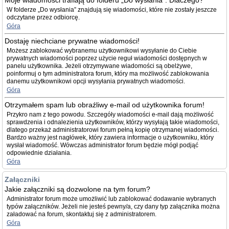
Moje wiadomości trafiają do folderu „Do wysłania”. Dlaczego?
W folderze „Do wysłania” znajdują się wiadomości, które nie zostały jeszcze
odczytane przez odbiorcę.
Góra
Dostaję niechciane prywatne wiadomości!
Możesz zablokować wybranemu użytkownikowi wysyłanie do Ciebie
prywatnych wiadomości poprzez użycie reguł wiadomości dostępnych w
panelu użytkownika. Jeżeli otrzymywane wiadomości są obelżywe,
poinformuj o tym administratora forum, który ma możliwość zablokowania
danemu użytkownikowi opcji wysyłania prywatnych wiadomości.
Góra
Otrzymałem spam lub obraźliwy e-mail od użytkownika forum!
Przykro nam z tego powodu. Szczegóły wiadomości e-mail dają możliwość
sprawdzenia i odnalezienia użytkowników, którzy wysyłają takie wiadomości,
dlatego przekaż administratorowi forum pełną kopię otrzymanej wiadomości.
Bardzo ważny jest nagłówek, który zawiera informacje o użytkowniku, który
wysłał wiadomość. Wówczas administrator forum będzie mógł podjąć
odpowiednie działania.
Góra
Załączniki
Jakie załączniki są dozwolone na tym forum?
Administrator forum może umożliwić lub zablokować dodawanie wybranych
typów załączników. Jeżeli nie jesteś pewny/a, czy dany typ załącznika można
załadować na forum, skontaktuj się z administratorem.
Góra