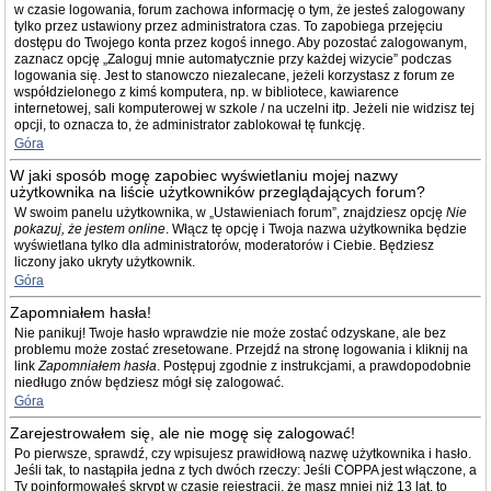
w czasie logowania, forum zachowa informację o tym, że jesteś zalogowany
tylko przez ustawiony przez administratora czas. To zapobiega przejęciu
dostępu do Twojego konta przez kogoś innego. Aby pozostać zalogowanym,
zaznacz opcję „Zaloguj mnie automatycznie przy każdej wizycie” podczas
logowania się. Jest to stanowczo niezalecane, jeżeli korzystasz z forum ze
współdzielonego z kimś komputera, np. w bibliotece, kawiarence
internetowej, sali komputerowej w szkole / na uczelni itp. Jeżeli nie widzisz tej
opcji, to oznacza to, że administrator zablokował tę funkcję.
Góra
W jaki sposób mogę zapobiec wyświetlaniu mojej nazwy
użytkownika na liście użytkowników przeglądających forum?
W swoim panelu użytkownika, w „Ustawieniach forum”, znajdziesz opcję
Nie
pokazuj, że jestem online
. Włącz tę opcję i Twoja nazwa użytkownika będzie
wyświetlana tylko dla administratorów, moderatorów i Ciebie. Będziesz
liczony jako ukryty użytkownik.
Góra
Zapomniałem hasła!
Nie panikuj! Twoje hasło wprawdzie nie może zostać odzyskane, ale bez
problemu może zostać zresetowane. Przejdź na stronę logowania i kliknij na
link
Zapomniałem hasła
. Postępuj zgodnie z instrukcjami, a prawdopodobnie
niedługo znów będziesz mógł się zalogować.
Góra
Zarejestrowałem się, ale nie mogę się zalogować!
Po pierwsze, sprawdź, czy wpisujesz prawidłową nazwę użytkownika i hasło.
Jeśli tak, to nastąpiła jedna z tych dwóch rzeczy: Jeśli COPPA jest włączone, a
Ty poinformowałeś skrypt w czasie rejestracji, że masz mniej niż 13 lat, to