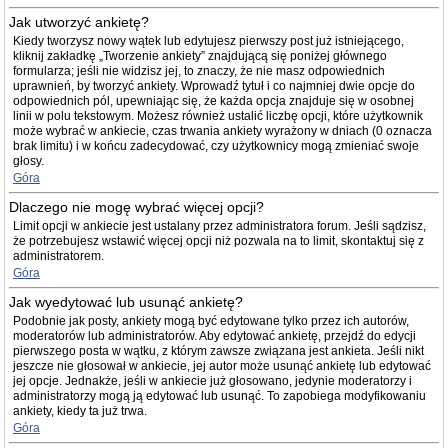
Jak utworzyć ankietę?
Kiedy tworzysz nowy wątek lub edytujesz pierwszy post już istniejącego,
kliknij zakładkę „Tworzenie ankiety” znajdującą się poniżej głównego
formularza; jeśli nie widzisz jej, to znaczy, że nie masz odpowiednich
uprawnień, by tworzyć ankiety. Wprowadź tytuł i co najmniej dwie opcje do
odpowiednich pól, upewniając się, że każda opcja znajduje się w osobnej
linii w polu tekstowym. Możesz również ustalić liczbę opcji, które użytkownik
może wybrać w ankiecie, czas trwania ankiety wyrażony w dniach (0 oznacza
brak limitu) i w końcu zadecydować, czy użytkownicy mogą zmieniać swoje
głosy.
Góra
Dlaczego nie mogę wybrać więcej opcji?
Limit opcji w ankiecie jest ustalany przez administratora forum. Jeśli sądzisz,
że potrzebujesz wstawić więcej opcji niż pozwala na to limit, skontaktuj się z
administratorem.
Góra
Jak wyedytować lub usunąć ankietę?
Podobnie jak posty, ankiety mogą być edytowane tylko przez ich autorów,
moderatorów lub administratorów. Aby edytować ankietę, przejdź do edycji
pierwszego posta w wątku, z którym zawsze związana jest ankieta. Jeśli nikt
jeszcze nie głosował w ankiecie, jej autor może usunąć ankietę lub edytować
jej opcje. Jednakże, jeśli w ankiecie już głosowano, jedynie moderatorzy i
administratorzy mogą ją edytować lub usunąć. To zapobiega modyfikowaniu
ankiety, kiedy ta już trwa.
Góra