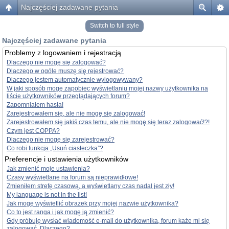
Najczęściej zadawane pytania
Switch to full style
Najczęściej zadawane pytania
Problemy z logowaniem i rejestracją
Dlaczego nie mogę się zalogować?
Dlaczego w ogóle muszę się rejestrować?
Dlaczego jestem automatycznie wylogowywany?
W jaki sposób mogę zapobiec wyświetlaniu mojej nazwy użytkownika na
liście użytkowników przeglądających forum?
Zapomniałem hasła!
Zarejestrowałem się, ale nie mogę się zalogować!
Zarejestrowałem się jakiś czas temu, ale nie mogę się teraz zalogować!?!
Czym jest COPPA?
Dlaczego nie mogę się zarejestrować?
Co robi funkcja „Usuń ciasteczka”?
Preferencje i ustawienia użytkowników
Jak zmienić moje ustawienia?
Czasy wyświetlane na forum są nieprawidłowe!
Zmieniłem strefę czasową, a wyświetlany czas nadal jest zły!
My language is not in the list!
Jak mogę wyświetlić obrazek przy mojej nazwie użytkownika?
Co to jest ranga i jak mogę ją zmienić?
Gdy próbuję wysłać wiadomość e-mail do użytkownika, forum każe mi się
zalogować. Dlaczego?