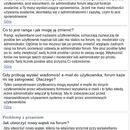
użytkownika, pod warunkiem, że administrator forum włączył funkcje
avatarów, a Ty masz wystarczające uprawnienia. Jeżeli nie masz możliwości
używania avatarów, skontaktuj się z administratorem i zapytaj, czym to jest
spowodowane.
Góra
Co to jest ranga i jak mogę ją zmienić?
Rangi, wyświetlane pod nazwami użytkowników, oznaczają zazwyczaj ile
postów ten użytkownik napisał lub jaki ma status na forum, np. moderator czy
administrator. Ogólnie to nie możesz tak po prostu zmienić wyglądu żadnych
rang na forum, ponieważ ustawia je administrator forum. Nie pisz postów tylko
po to, żeby zwiększyć swój licznik postów i przez to swoją rangę. Większość
forów nie toleruje takich działań i moderator lub administrator po prostu
obniży Twój licznik postów albo przyzna Ci ostrzeżenie.
Góra
Gdy próbuję wysłać wiadomość e-mail do użytkownika, forum każe
mi się zalogować. Dlaczego?
Tylko zarejestrowani użytkownicy mogą wysyłać e-maile do innych
użytkowników przez wbudowany formularz wysyłania e-maili i to tylko wtedy,
jeżeli administrator włączył tę funkcję. Ma to zabezpieczać przed
nieprawidłowym używaniem systemu e-maili przez anonimowych
użytkowników.
Góra
Problemy z pisaniem
Jak utworzyć nowy wątek na forum?
Aby utworzyć nowy wątek, kliknij na właściwy przycisk przy wyświetlaniu