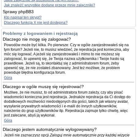
Jakie załączniki są dozwolone na tym forum?
Jak znaleźć wszystkie dodane przeze mnie załączniki?
Sprawy phpBB3
Kto napisał ten skrypt?
Dlaczego funkcja X nie jest dostępna?
Problemy z logowaniem i rejestracją
Dlaczego nie mogę się zalogować?
Powodów może być kilka. Po pierwsze: Czy w ogóle zarejestrowałeś się na
tym forum? Jeżeli nie, to musisz wiedzieć, że rejestracja jest konieczna, aby
móc się logować. A jeżeli się zarejestrowałeś i mimo to nie możesz się
zalogować, to upewnij się, że Twoja nazwa użytkownika i Twoje hasło są
prawidłowe. Jeżeli są, to skontaktuj się z administratorem forum, żeby
upewnić się, że nie zostałeś zbanowany. Jest też możliwe, że problem
powoduje błędna konfiguracja forum.
Góra
Dlaczego w ogóle muszę się rejestrować?
Możliwe, że nie musisz, to od administratora forum zależy, czy aby pisać
wiadomości konieczna jest rejestracja. Jednakże rejestracja da Ci dostęp do
dodatkowych możliwości niedostępnych dla gości, takich jak własny avatar,
wysyłanie prywatnych wiadomości i e-maili do innych użytkowników,
należenie do grup użytkowników itp. Rejestracja zajmuje tylko chwilę, więc
jest zalecane, abyś ją wykonał.
Góra
Dlaczego jestem automatycznie wylogowywany?
Jeżeli nie zaznaczysz opcji
Zaloguj mnie automatycznie przy każdej wizycie