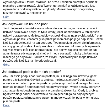
wybranego działu forum. Możliwe, że przed utworzeniem wątku będziesz
musiał się zarejestrować. Lista Twoich uprawnień w każdym dziale jest
wyświetlana pod listą wątków. Przykłady: Możesz tworzyć nowy wątek,
Możesz głosować w ankietach itp.
Góra
Jak edytować lub usunąć post?
Jeśli nie jesteś administratorem lub moderator forum, możesz edytować i
usuwać tylko swoje posty i to tylko wtedy, jeżeli administrator w ten sposób
ustawił uprawnienia. Możesz edytować post klikając na przycisk „edytuj” przy
wybranym poście, czasami tylko przez pewien czas po jego napisaniu. Jeżeli
ktoś już odpowiedział na ten post, pod Twoim postem pojawi się informacja,
ile razy go edytowałeś i kiedy zrobiłeś to ostatni raz. Informacja ta wyświetli
się tylko wtedy, jeśli ktoś odpowiedział; nie pojawi się jeśli moderator lub
administrator edytował post, choć oni mogą zostawić notatkę z informacją
dlaczego go edytowali. Zauważ, że zwykli użytkownicy nie mogą usuwać
postów, gdy ktoś już na nie odpowiedział.
Góra
Jak dodawać podpis do moich postów?
Aby umieścić podpis pod swoim postem, musisz najpierw utworzyć go w
panelu użytkownika. Gdy już to zrobisz, możesz zaznaczyć pole
Dołącz
podpis
w formularzu pisania posta, aby dołączyć podpis do niego. Możesz
również dodawać podpis domyślnie do wszystkich Twoich postów, poprzez
zaznaczenie odpowiedniego pola w panelu użytkownika. Kiedy to zrobisz,
będziesz mógł nadal decydować o nie dołączeniu go do pojedynczych
postów poprzez odznaczanie wspomnianego wcześniej pola w formularzu
pisania posta.
Góra