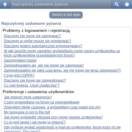
Najczęściej zadawane pytania
Switch to full style
Najczęściej zadawane pytania
Problemy z logowaniem i rejestracją
Dlaczego nie mogę się zalogować?
Dlaczego w ogóle muszę się rejestrować?
Dlaczego jestem automatycznie wylogowywany?
W jaki sposób mogę zapobiec wyświetlaniu mojej nazwy użytkownika na
liście użytkowników przeglądających forum?
Zapomniałem hasła!
Zarejestrowałem się, ale nie mogę się zalogować!
Zarejestrowałem się jakiś czas temu, ale nie mogę się teraz zalogować!?!
Czym jest COPPA?
Dlaczego nie mogę się zarejestrować?
Co robi funkcja „Usuń ciasteczka”?
Preferencje i ustawienia użytkowników
Jak zmienić moje ustawienia?
Czasy wyświetlane na forum są nieprawidłowe!
Zmieniłem strefę czasową, a wyświetlany czas nadal jest zły!
My language is not in the list!
Jak mogę wyświetlić obrazek przy mojej nazwie użytkownika?
Co to jest ranga i jak mogę ją zmienić?
Gdy próbuję wysłać wiadomość e-mail do użytkownika, forum każe mi się
zalogować. Dlaczego?