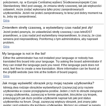
położeniem, np. w Europie Centralnej wybierz Środkowoeuropejski Czas
Standardowy. Weź pod uwagę, że zmiana strefy czasowej, tak jak większości
ustawień, może zostać wykonana tylko przez zarejestrowanych
użytkowników. Jeżeli nie jesteś zarejestrowany, to teraz jest dobry moment na
to, żeby się zarejestrować.
Góra
Zmieniłem strefę czasową, a wyświetlany czas nadal jest zły!
Jeżeli jesteś pewny/a, że ustawiłeś/aś strefę czasową i czas letni/DST
prawidłowo, a czas nadal jest wyświetlany nieprawidłowo, to znaczy, że czas
serwera jest nieprawidłowy. Poinformuj o tym administratora, aby naprawił
problem.
Góra
My language is not in the list!
Either the administrator has not installed your language or nobody has
translated this board into your language. Try asking the board administrator if
they can install the language pack you need. If the language pack does not
exist, feel free to create a new translation. More information can be found at
the phpBB website (see link at the bottom of board pages).
Góra
Jak mogę wyświetlić obrazek przy mojej nazwie użytkownika?
Istnieją dwa rodzaje obrazków wyświetlanych (zazwyczaj) przy nazwie
użytkownika w czasie przeglądania postów. Jeden z nich to obrazki związane
z rangą użytkownika, zazwyczaj w formie gwiazdek, bloczków czy kropek,
pokazujących jak dużo postów użytkownik napisał lub jaki jest status
użytkownika na forum. Drugi, zazwyczaj większy obrazek, jest znany jako
avatar i jest unikalny dla każdego użytkownika. Możesz go ustawić w panelu