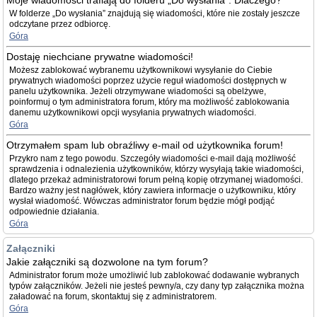
Moje wiadomości trafiają do folderu „Do wysłania”. Dlaczego?
W folderze „Do wysłania” znajdują się wiadomości, które nie zostały jeszcze
odczytane przez odbiorcę.
Góra
Dostaję niechciane prywatne wiadomości!
Możesz zablokować wybranemu użytkownikowi wysyłanie do Ciebie
prywatnych wiadomości poprzez użycie reguł wiadomości dostępnych w
panelu użytkownika. Jeżeli otrzymywane wiadomości są obelżywe,
poinformuj o tym administratora forum, który ma możliwość zablokowania
danemu użytkownikowi opcji wysyłania prywatnych wiadomości.
Góra
Otrzymałem spam lub obraźliwy e-mail od użytkownika forum!
Przykro nam z tego powodu. Szczegóły wiadomości e-mail dają możliwość
sprawdzenia i odnalezienia użytkowników, którzy wysyłają takie wiadomości,
dlatego przekaż administratorowi forum pełną kopię otrzymanej wiadomości.
Bardzo ważny jest nagłówek, który zawiera informacje o użytkowniku, który
wysłał wiadomość. Wówczas administrator forum będzie mógł podjąć
odpowiednie działania.
Góra
Załączniki
Jakie załączniki są dozwolone na tym forum?
Administrator forum może umożliwić lub zablokować dodawanie wybranych
typów załączników. Jeżeli nie jesteś pewny/a, czy dany typ załącznika można
załadować na forum, skontaktuj się z administratorem.
Góra