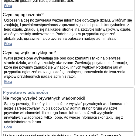
ogłoszeń globalnych nadaje administrator.
Góra
Czym są ogłoszenia?
Ogłoszenia często zawierają ważne informacje dotyczące działu, w którym się
znajdują, i powinieneś/powinnaś zapoznać się z nimi przed skorzystaniem z
tego działu. Znajdują się na każdej stronie, na szczycie listy wątków, w dziale,
w którym zostały umieszczone. Podobnie jak w przypadku ogłoszeń
globalnych, uprawnienia do tworzenia ogłoszeń nadaje administrator.
Góra
Czym są wątki przyklejone?
Wątki przyklejone wyświetlają się pod ogłoszeniami i tylko na pierwszej
stronie działu, w którym zostały utworzone. Zawierają przydatne informacje,
które nie powinny zagubić się w natłoku innych wątków. Podobnie jak w
przypadku ogłoszeń oraz ogłoszeń globalnych, uprawnienia do tworzenia
wątków przyklejonych nadaje administrator.
Góra
Prywatne wiadomości
Nie mogę wysyłać prywatnych wiadomości!
Są trzy powody, dla których nie możesz wysyłać prywatnych wiadomości: nie
jesteś zarejestrowany i/lub zalogowany, administrator forum wyłączył
prywatne wiadomości dla całego forum lub uniemożliwił wysyłanie
prywatnych wiadomości tylko Tobie. Po więcej informacji skontaktuj się z
administratorem forum.
Góra