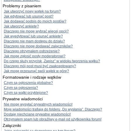
Problemy z pisaniem
Jak utworzyć nowy wątek na forum?
Jak edytować lub usunąć post?
Jak dodawać podpis do moich postów?
Jak utworzyć ankietę?
Dlaczego nie mogę wybrać więcej opcji?
Jak wyedytować lub usunąć ankietę?
Dlaczego nie mam dostępu do działu?
Dlaczego nie mogę dodawać załączników?
Dlaczego otrzymałem ostrzeżenie?
Jak mogę zgłosić posty moderatorowi?
Do czego służy przycisk „Zapisz” w widoku tworzenia wątku?
Dlaczego mój post musi być zaakceptowany?
Jak mogę przesunąć swój wątek w górę?
Formatowanie i rodzaje wątków
Czym są ogłoszenia globalne?
Czym są ogłoszenia?
Czym są wątki przyklejone?
Prywatne wiadomości
Nie mogę wysyłać prywatnych wiadomości!
Moje wiadomości trafiają do folderu „Do wysłania”. Dlaczego?
Dostaję niechciane prywatne wiadomości!
Otrzymałem spam lub obraźliwy e-mail od użytkownika forum!
Załączniki