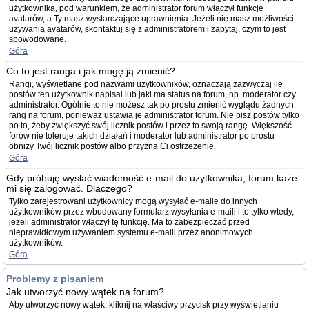
użytkownika, pod warunkiem, że administrator forum włączył funkcje
avatarów, a Ty masz wystarczające uprawnienia. Jeżeli nie masz możliwości
używania avatarów, skontaktuj się z administratorem i zapytaj, czym to jest
spowodowane.
Góra
Co to jest ranga i jak mogę ją zmienić?
Rangi, wyświetlane pod nazwami użytkowników, oznaczają zazwyczaj ile
postów ten użytkownik napisał lub jaki ma status na forum, np. moderator czy
administrator. Ogólnie to nie możesz tak po prostu zmienić wyglądu żadnych
rang na forum, ponieważ ustawia je administrator forum. Nie pisz postów tylko
po to, żeby zwiększyć swój licznik postów i przez to swoją rangę. Większość
forów nie toleruje takich działań i moderator lub administrator po prostu
obniży Twój licznik postów albo przyzna Ci ostrzeżenie.
Góra
Gdy próbuję wysłać wiadomość e-mail do użytkownika, forum każe
mi się zalogować. Dlaczego?
Tylko zarejestrowani użytkownicy mogą wysyłać e-maile do innych
użytkowników przez wbudowany formularz wysyłania e-maili i to tylko wtedy,
jeżeli administrator włączył tę funkcję. Ma to zabezpieczać przed
nieprawidłowym używaniem systemu e-maili przez anonimowych
użytkowników.
Góra
Problemy z pisaniem
Jak utworzyć nowy wątek na forum?
Aby utworzyć nowy wątek, kliknij na właściwy przycisk przy wyświetlaniu