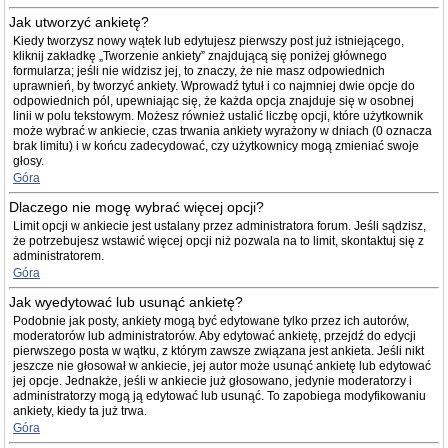
Jak utworzyć ankietę?
Kiedy tworzysz nowy wątek lub edytujesz pierwszy post już istniejącego,
kliknij zakładkę „Tworzenie ankiety” znajdującą się poniżej głównego
formularza; jeśli nie widzisz jej, to znaczy, że nie masz odpowiednich
uprawnień, by tworzyć ankiety. Wprowadź tytuł i co najmniej dwie opcje do
odpowiednich pól, upewniając się, że każda opcja znajduje się w osobnej
linii w polu tekstowym. Możesz również ustalić liczbę opcji, które użytkownik
może wybrać w ankiecie, czas trwania ankiety wyrażony w dniach (0 oznacza
brak limitu) i w końcu zadecydować, czy użytkownicy mogą zmieniać swoje
głosy.
Góra
Dlaczego nie mogę wybrać więcej opcji?
Limit opcji w ankiecie jest ustalany przez administratora forum. Jeśli sądzisz,
że potrzebujesz wstawić więcej opcji niż pozwala na to limit, skontaktuj się z
administratorem.
Góra
Jak wyedytować lub usunąć ankietę?
Podobnie jak posty, ankiety mogą być edytowane tylko przez ich autorów,
moderatorów lub administratorów. Aby edytować ankietę, przejdź do edycji
pierwszego posta w wątku, z którym zawsze związana jest ankieta. Jeśli nikt
jeszcze nie głosował w ankiecie, jej autor może usunąć ankietę lub edytować
jej opcje. Jednakże, jeśli w ankiecie już głosowano, jedynie moderatorzy i
administratorzy mogą ją edytować lub usunąć. To zapobiega modyfikowaniu
ankiety, kiedy ta już trwa.
Góra