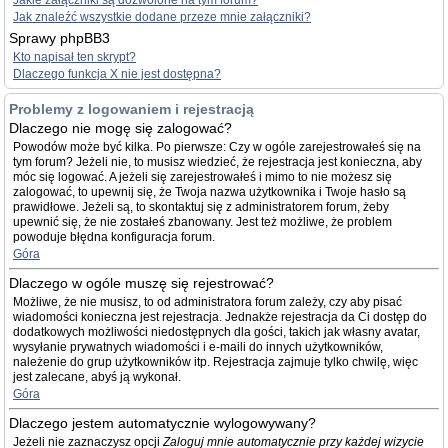
Jakie załączniki są dozwolone na tym forum?
Jak znaleźć wszystkie dodane przeze mnie załączniki?
Sprawy phpBB3
Kto napisał ten skrypt?
Dlaczego funkcja X nie jest dostępna?
Problemy z logowaniem i rejestracją
Dlaczego nie mogę się zalogować?
Powodów może być kilka. Po pierwsze: Czy w ogóle zarejestrowałeś się na
tym forum? Jeżeli nie, to musisz wiedzieć, że rejestracja jest konieczna, aby
móc się logować. A jeżeli się zarejestrowałeś i mimo to nie możesz się
zalogować, to upewnij się, że Twoja nazwa użytkownika i Twoje hasło są
prawidłowe. Jeżeli są, to skontaktuj się z administratorem forum, żeby
upewnić się, że nie zostałeś zbanowany. Jest też możliwe, że problem
powoduje błędna konfiguracja forum.
Góra
Dlaczego w ogóle muszę się rejestrować?
Możliwe, że nie musisz, to od administratora forum zależy, czy aby pisać
wiadomości konieczna jest rejestracja. Jednakże rejestracja da Ci dostęp do
dodatkowych możliwości niedostępnych dla gości, takich jak własny avatar,
wysyłanie prywatnych wiadomości i e-maili do innych użytkowników,
należenie do grup użytkowników itp. Rejestracja zajmuje tylko chwilę, więc
jest zalecane, abyś ją wykonał.
Góra
Dlaczego jestem automatycznie wylogowywany?
Jeżeli nie zaznaczysz opcji
Zaloguj mnie automatycznie przy każdej wizycie