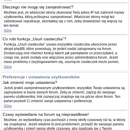
Dlaczego nie mogę się zarejestrować?
Możliwe jest, że właściciel strony zbanował Twój adres IP lub zabronił nazwy
użytkownika, którą próbujesz zarejestrować. Właściciel strony mógł też
zablokować rejestracje, skontaktuj się z nim, żeby dowiedzieć się więcej na
ten temat.
Góra
Co robi funkcja „Usuń ciasteczka”?
Funkcja „Usuń ciasteczka” usuwa wszystkie ciasteczka utworzone przez
skrypt phpBB, które powodują, że jesteś nadal zalogowany na forum.
Dostarczają one również funkcji takich jak pamiętanie co przeczytałeś, a
czego nie, jeżeli zostały one włączone przez administratora forum. Jeżeli
masz problemy z (wy)logowaniem się, usunięcie ciasteczek może pomóc.
Góra
Preferencje i ustawienia użytkowników
Jak zmienić moje ustawienia?
Jeżeli jesteś zarejestrowanym użytkownikiem, wszystkie Twoje ustawienia są
zapisywane w bazie danych forum. Żeby je zmienić, zajrzyj do swojego
panelu użytkownika; link zazwyczaj znajduje się na górze stron forum. Ten
panel pozwoli Ci zmienić swoje ustawienia i preferencje.
Góra
Czasy wyświetlane na forum są nieprawidłowe!
Możliwe, że wyświetlany czas pochodzi z innej strefy czasowej niż ta, w której
się znajdujesz. Jeżeli właśnie to jest problemem, przejdź do swojego panelu
użytkownika i zmień swoją strefę czasową, aby zgadzała się z Twoim