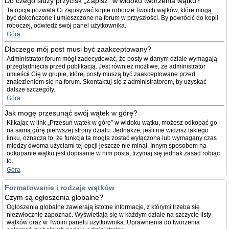
Do czego służy przycisk „Zapisz” w widoku tworzenia wątku?
Ta opcja pozwala Ci zapisywać kopie robocze Twoich wątków, które mogą
być dokończone i umieszczone na forum w przyszłości. By powrócić do kopii
roboczej, odwiedź swój panel użytkownika.
Góra
Dlaczego mój post musi być zaakceptowany?
Administrator forum mógł zadecydować, że posty w danym dziale wymagają
przeglądnięcia przed publikacją. Jest również możliwe, że administrator
umieścił Cię w grupie, której posty muszą być zaakceptowane przed
znalezieniem się na forum. Skontaktuj się z administratorem, by uzyskać
dalsze szczegóły.
Góra
Jak mogę przesunąć swój wątek w górę?
Klikając w link „Przesuń wątek w górę” w widoku wątku, możesz odkopać go
na samą górę pierwszej strony działu. Jednakże, jeśli nie widzisz takiego
linku, oznacza to, że funkcja ta mogła zostać wyłączona lub wymagany czas
między dwoma użyciami tej opcji jeszcze nie minął. Innym sposobem na
odkopanie wątku jest dopisanie w nim posta, trzymaj się jednak zasad robiąc
to.
Góra
Formatowanie i rodzaje wątków
Czym są ogłoszenia globalne?
Ogłoszenia globalne zawierają istotne informacje, z którymi trzeba się
niezwłocznie zapoznać. Wyświetlają się w każdym dziale na szczycie listy
wątków oraz w Twoim panelu użytkownika. Uprawnienia do tworzenia