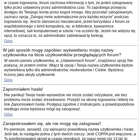
w czasie logowania, forum zachowa informację o tym, że jesteś zalogowany
tylko przez ustawiony przez administratora czas. To zapobiega przejęciu
dostępu do Twojego konta przez kogoś innego. Aby pozostać zalogowanym,
zaznacz opcję „Zaloguj mnie automatycznie przy każdej wizycie” podczas
logowania się. Jest to stanowczo niezalecane, jeżeli korzystasz z forum ze
współdzielonego z kimś komputera, np. w bibliotece, kawiarence
internetowej, sali komputerowej w szkole / na uczelni itp. Jeżeli nie widzisz tej
opcji, to oznacza to, że administrator zablokował tę funkcję.
Góra
W jaki sposób mogę zapobiec wyświetlaniu mojej nazwy
użytkownika na liście użytkowników przeglądających forum?
W swoim panelu użytkownika, w „Ustawieniach forum”, znajdziesz opcję
Nie
pokazuj, że jestem online
. Włącz tę opcję i Twoja nazwa użytkownika będzie
wyświetlana tylko dla administratorów, moderatorów i Ciebie. Będziesz
liczony jako ukryty użytkownik.
Góra
Zapomniałem hasła!
Nie panikuj! Twoje hasło wprawdzie nie może zostać odzyskane, ale bez
problemu może zostać zresetowane. Przejdź na stronę logowania i kliknij na
link
Zapomniałem hasła
. Postępuj zgodnie z instrukcjami, a prawdopodobnie
niedługo znów będziesz mógł się zalogować.
Góra
Zarejestrowałem się, ale nie mogę się zalogować!
Po pierwsze, sprawdź, czy wpisujesz prawidłową nazwę użytkownika i hasło.
Jeśli tak, to nastąpiła jedna z tych dwóch rzeczy: Jeśli COPPA jest włączone, a
Ty poinformowałeś skrypt w czasie rejestracji, że masz mniej niż 13 lat, to