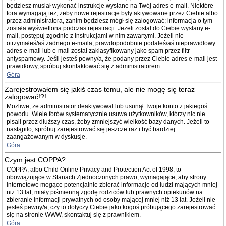
będziesz musiał wykonać instrukcje wysłane na Twój adres e-mail. Niektóre
fora wymagają też, żeby nowe rejestracje były aktywowane przez Ciebie albo
przez administratora, zanim będziesz mógł się zalogować; informacja o tym
została wyświetlona podczas rejestracji. Jeżeli został do Ciebie wysłany e-
mail, postępuj zgodnie z instrukcjami w nim zawartymi. Jeżeli nie
otrzymałeś/aś żadnego e-maila, prawdopodobnie podałeś/aś nieprawidłowy
adres e-mail lub e-mail został zaklasyfikowany jako spam przez filtr
antyspamowy. Jeśli jesteś pewny/a, że podany przez Ciebie adres e-mail jest
prawidłowy, spróbuj skontaktować się z administratorem.
Góra
Zarejestrowałem się jakiś czas temu, ale nie mogę się teraz
zalogować!?!
Możliwe, że administrator deaktywował lub usunął Twoje konto z jakiegoś
powodu. Wiele forów systematycznie usuwa użytkowników, którzy nic nie
pisali przez dłuższy czas, żeby zmniejszyć wielkość bazy danych. Jeżeli to
nastąpiło, spróbuj zarejestrować się jeszcze raz i być bardziej
zaangażowanym w dyskusje.
Góra
Czym jest COPPA?
COPPA, albo Child Online Privacy and Protection Act of 1998, to
obowiązujące w Stanach Zjednoczonych prawo, wymagające, aby strony
internetowe mogące potencjalnie zbierać informacje od ludzi mających mniej
niż 13 lat, miały piśmienną zgodę rodziców lub prawnych opiekunów na
zbieranie informacji prywatnych od osoby mającej mniej niż 13 lat. Jeżeli nie
jesteś pewny/a, czy to dotyczy Ciebie jako kogoś próbującego zarejestrować
się na stronie WWW, skontaktuj się z prawnikiem.
Góra