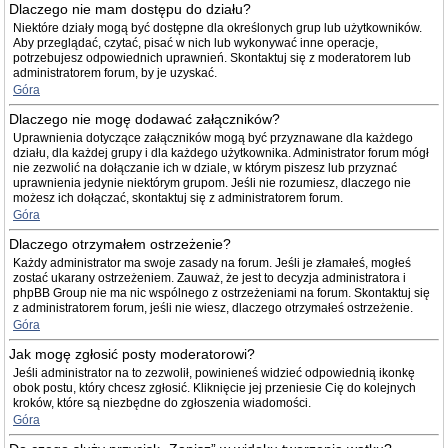
Dlaczego nie mam dostępu do działu?
Niektóre działy mogą być dostępne dla określonych grup lub użytkowników.
Aby przeglądać, czytać, pisać w nich lub wykonywać inne operacje,
potrzebujesz odpowiednich uprawnień. Skontaktuj się z moderatorem lub
administratorem forum, by je uzyskać.
Góra
Dlaczego nie mogę dodawać załączników?
Uprawnienia dotyczące załączników mogą być przyznawane dla każdego
działu, dla każdej grupy i dla każdego użytkownika. Administrator forum mógł
nie zezwolić na dołączanie ich w dziale, w którym piszesz lub przyznać
uprawnienia jedynie niektórym grupom. Jeśli nie rozumiesz, dlaczego nie
możesz ich dołączać, skontaktuj się z administratorem forum.
Góra
Dlaczego otrzymałem ostrzeżenie?
Każdy administrator ma swoje zasady na forum. Jeśli je złamałeś, mogłeś
zostać ukarany ostrzeżeniem. Zauważ, że jest to decyzja administratora i
phpBB Group nie ma nic wspólnego z ostrzeżeniami na forum. Skontaktuj się
z administratorem forum, jeśli nie wiesz, dlaczego otrzymałeś ostrzeżenie.
Góra
Jak mogę zgłosić posty moderatorowi?
Jeśli administrator na to zezwolił, powinieneś widzieć odpowiednią ikonkę
obok postu, który chcesz zgłosić. Kliknięcie jej przeniesie Cię do kolejnych
kroków, które są niezbędne do zgłoszenia wiadomości.
Góra