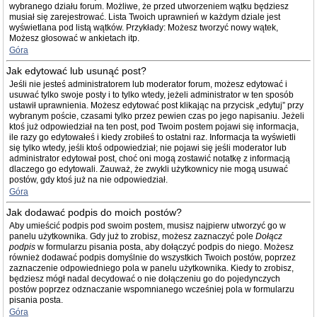
wybranego działu forum. Możliwe, że przed utworzeniem wątku będziesz
musiał się zarejestrować. Lista Twoich uprawnień w każdym dziale jest
wyświetlana pod listą wątków. Przykłady: Możesz tworzyć nowy wątek,
Możesz głosować w ankietach itp.
Góra
Jak edytować lub usunąć post?
Jeśli nie jesteś administratorem lub moderator forum, możesz edytować i
usuwać tylko swoje posty i to tylko wtedy, jeżeli administrator w ten sposób
ustawił uprawnienia. Możesz edytować post klikając na przycisk „edytuj” przy
wybranym poście, czasami tylko przez pewien czas po jego napisaniu. Jeżeli
ktoś już odpowiedział na ten post, pod Twoim postem pojawi się informacja,
ile razy go edytowałeś i kiedy zrobiłeś to ostatni raz. Informacja ta wyświetli
się tylko wtedy, jeśli ktoś odpowiedział; nie pojawi się jeśli moderator lub
administrator edytował post, choć oni mogą zostawić notatkę z informacją
dlaczego go edytowali. Zauważ, że zwykli użytkownicy nie mogą usuwać
postów, gdy ktoś już na nie odpowiedział.
Góra
Jak dodawać podpis do moich postów?
Aby umieścić podpis pod swoim postem, musisz najpierw utworzyć go w
panelu użytkownika. Gdy już to zrobisz, możesz zaznaczyć pole
Dołącz
podpis
w formularzu pisania posta, aby dołączyć podpis do niego. Możesz
również dodawać podpis domyślnie do wszystkich Twoich postów, poprzez
zaznaczenie odpowiedniego pola w panelu użytkownika. Kiedy to zrobisz,
będziesz mógł nadal decydować o nie dołączeniu go do pojedynczych
postów poprzez odznaczanie wspomnianego wcześniej pola w formularzu
pisania posta.
Góra