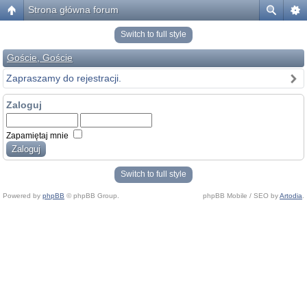
Strona główna forum
Switch to full style
Goście, Goście
Zapraszamy do rejestracji.
Zaloguj
Zapamiętaj mnie
Switch to full style
Powered by
phpBB
© phpBB Group.
phpBB Mobile / SEO by
Artodia
.