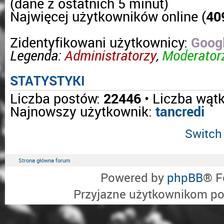
(dane z ostatnich 5 minut)
Najwięcej użytkowników online (
40
Zidentyfikowani użytkownicy:
Googl
Legenda:
Administratorzy
,
Moderatorz
STATYSTYKI
Liczba postów:
22446
• Liczba wąt
Najnowszy użytkownik:
tancredi
Switch 
Strona główna forum
Powered by
phpBB
® F
Przyjazne użytkownikom po