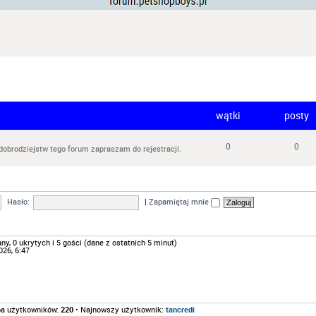
wątki
posty
0
0
dobrodziejstw tego forum zapraszam do rejestracji.
Hasło:
|
Zapamiętaj mnie
y, 0 ukrytych i 5 gości (dane z ostatnich 5 minut)
026, 6:47
ba użytkowników:
220
• Najnowszy użytkownik:
tancredi