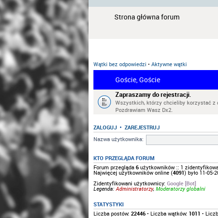
Strona główna forum
Wątki bez odpowiedzi
•
Aktywne wątki
Goście, Goście
Zapraszamy do rejestracji.
Wszystkich, którzy chcieliby korzystać z 
Pozdrawiam Wasz Dx2.
ZALOGUJ
•
ZAREJESTRUJ
Nazwa użytkownika:
KTO PRZEGLĄDA FORUM
Forum przegląda
6
użytkowników :: 1 zidentyfikowan
Najwięcej użytkowników online (
4091
) było 11-05-2
Zidentyfikowani użytkownicy:
Google [Bot]
Legenda:
Administratorzy
,
Moderatorzy globalni
STATYSTYKI
Liczba postów:
22446
• Liczba wątków:
1011
• Licz