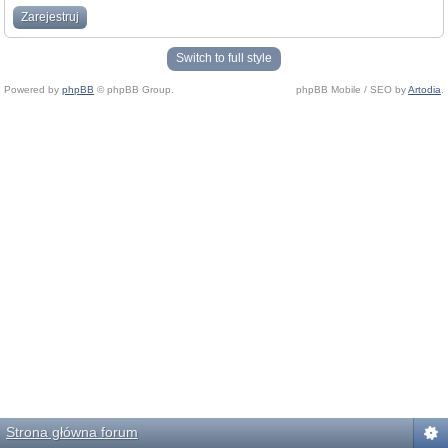
Zarejestruj
Switch to full style
Powered by
phpBB
© phpBB Group.
phpBB Mobile / SEO by
Artodia
.
Strona główna forum