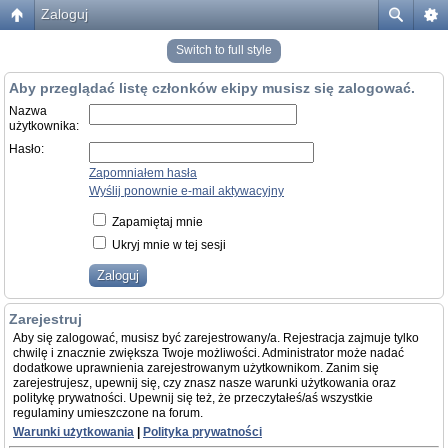
Zaloguj
Switch to full style
Aby przeglądać listę członków ekipy musisz się zalogować.
Nazwa
użytkownika:
Hasło:
Zapomniałem hasła
Wyślij ponownie e-mail aktywacyjny
Zapamiętaj mnie
Ukryj mnie w tej sesji
Zarejestruj
Aby się zalogować, musisz być zarejestrowany/a. Rejestracja zajmuje tylko
chwilę i znacznie zwiększa Twoje możliwości. Administrator może nadać
dodatkowe uprawnienia zarejestrowanym użytkownikom. Zanim się
zarejestrujesz, upewnij się, czy znasz nasze warunki użytkowania oraz
politykę prywatności. Upewnij się też, że przeczytałeś/aś wszystkie
regulaminy umieszczone na forum.
Warunki użytkowania
|
Polityka prywatności