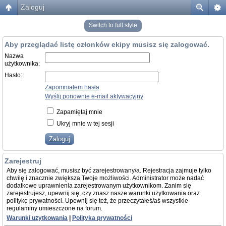
Zaloguj
Switch to full style
Aby przeglądać listę członków ekipy musisz się zalogować.
Nazwa
użytkownika:
Hasło:
Zapomniałem hasła
Wyślij ponownie e-mail aktywacyjny
Zapamiętaj mnie
Ukryj mnie w tej sesji
Zarejestruj
Aby się zalogować, musisz być zarejestrowany/a. Rejestracja zajmuje tylko
chwilę i znacznie zwiększa Twoje możliwości. Administrator może nadać
dodatkowe uprawnienia zarejestrowanym użytkownikom. Zanim się
zarejestrujesz, upewnij się, czy znasz nasze warunki użytkowania oraz
politykę prywatności. Upewnij się też, że przeczytałeś/aś wszystkie
regulaminy umieszczone na forum.
Warunki użytkowania
|
Polityka prywatności