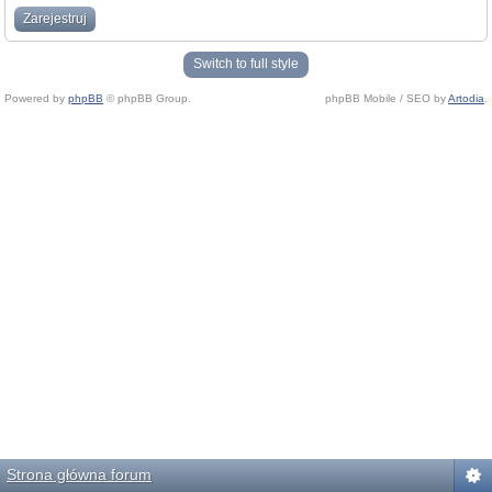
Zarejestruj
Switch to full style
Powered by
phpBB
© phpBB Group.
phpBB Mobile / SEO by
Artodia
.
Strona główna forum