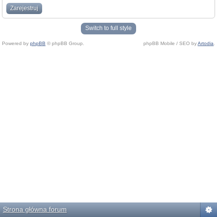
Zarejestruj
Switch to full style
Powered by
phpBB
© phpBB Group.
phpBB Mobile / SEO by
Artodia
.
Strona główna forum