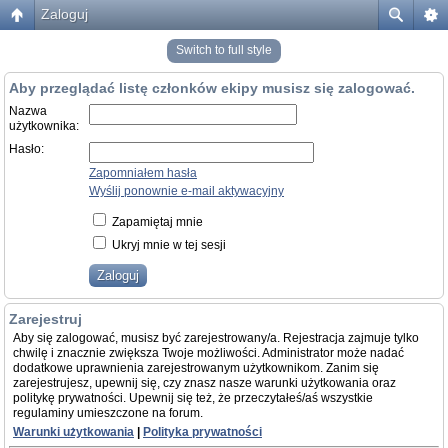
Zaloguj
Switch to full style
Aby przeglądać listę członków ekipy musisz się zalogować.
Nazwa
użytkownika:
Hasło:
Zapomniałem hasła
Wyślij ponownie e-mail aktywacyjny
Zapamiętaj mnie
Ukryj mnie w tej sesji
Zarejestruj
Aby się zalogować, musisz być zarejestrowany/a. Rejestracja zajmuje tylko
chwilę i znacznie zwiększa Twoje możliwości. Administrator może nadać
dodatkowe uprawnienia zarejestrowanym użytkownikom. Zanim się
zarejestrujesz, upewnij się, czy znasz nasze warunki użytkowania oraz
politykę prywatności. Upewnij się też, że przeczytałeś/aś wszystkie
regulaminy umieszczone na forum.
Warunki użytkowania
|
Polityka prywatności