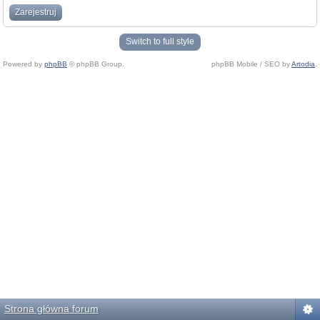
Zarejestruj
Switch to full style
Powered by
phpBB
© phpBB Group.
phpBB Mobile / SEO by
Artodia
.
Strona główna forum