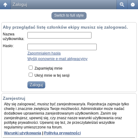
Zaloguj
Switch to full style
Aby przeglądać listę członków ekipy musisz się zalogować.
Nazwa
użytkownika:
Hasło:
Zapomniałem hasła
Wyślij ponownie e-mail aktywacyjny
Zapamiętaj mnie
Ukryj mnie w tej sesji
Zarejestruj
Aby się zalogować, musisz być zarejestrowany/a. Rejestracja zajmuje tylko
chwilę i znacznie zwiększa Twoje możliwości. Administrator może nadać
dodatkowe uprawnienia zarejestrowanym użytkownikom. Zanim się
zarejestrujesz, upewnij się, czy znasz nasze warunki użytkowania oraz
politykę prywatności. Upewnij się też, że przeczytałeś/aś wszystkie
regulaminy umieszczone na forum.
Warunki użytkowania
|
Polityka prywatności