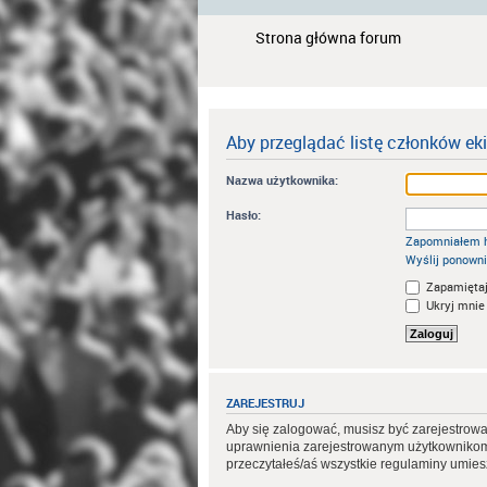
Strona główna forum
Aby przeglądać listę członków ek
Nazwa użytkownika:
Hasło:
Zapomniałem 
Wyślij ponowni
Zapamiętaj
Ukryj mnie 
ZAREJESTRUJ
Aby się zalogować, musisz być zarejestrowa
uprawnienia zarejestrowanym użytkownikom. 
przeczytałeś/aś wszystkie regulaminy umie