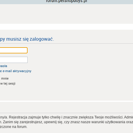
ipy musisz się zalogować.
hasła
e e-mail aktywacyjny
 mnie
w tej sesji
ny/a. Rejestracja zajmuje tylko chwilę i znacznie zwiększa Twoje możliwości. Ad
Zanim się zarejestrujesz, upewnij się, czy znasz nasze warunki użytkowania oraz p
szczone na forum.