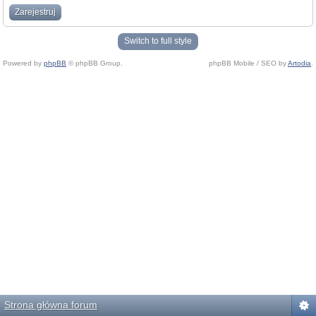
Zarejestruj
Switch to full style
Powered by
phpBB
© phpBB Group.
phpBB Mobile / SEO by
Artodia
.
Strona główna forum