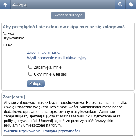
Zaloguj
Switch to full style
Aby przeglądać listę członków ekipy musisz się zalogować.
Nazwa
użytkownika:
Hasło:
Zapomniałem hasła
Wyślij ponownie e-mail aktywacyjny
Zapamiętaj mnie
Ukryj mnie w tej sesji
Zarejestruj
Aby się zalogować, musisz być zarejestrowany/a. Rejestracja zajmuje tylko
chwilę i znacznie zwiększa Twoje możliwości. Administrator może nadać
dodatkowe uprawnienia zarejestrowanym użytkownikom. Zanim się
zarejestrujesz, upewnij się, czy znasz nasze warunki użytkowania oraz
politykę prywatności. Upewnij się też, że przeczytałeś/aś wszystkie
regulaminy umieszczone na forum.
Warunki użytkowania
|
Polityka prywatności