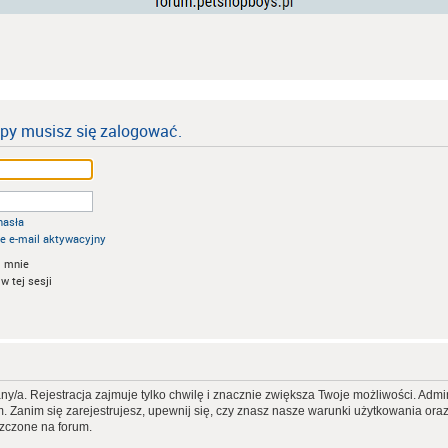
ipy musisz się zalogować.
hasła
e e-mail aktywacyjny
 mnie
w tej sesji
ny/a. Rejestracja zajmuje tylko chwilę i znacznie zwiększa Twoje możliwości. Ad
Zanim się zarejestrujesz, upewnij się, czy znasz nasze warunki użytkowania oraz p
szczone na forum.