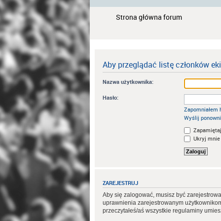
Strona główna forum
Aby przeglądać listę członków ek
Nazwa użytkownika:
Hasło:
Zapomniałem 
Wyślij ponowni
Zapamiętaj
Ukryj mnie 
ZAREJESTRUJ
Aby się zalogować, musisz być zarejestrowa
uprawnienia zarejestrowanym użytkownikom. 
przeczytałeś/aś wszystkie regulaminy umie