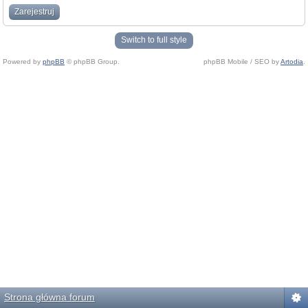
Zarejestruj
Switch to full style
Powered by
phpBB
© phpBB Group.
phpBB Mobile / SEO by
Artodia
.
Strona główna forum