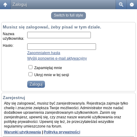
Zaloguj
Switch to full style
Musisz się zalogować, żeby pisać w tym dziale.
Nazwa
użytkownika:
Hasło:
Zapomniałem hasła
Wyślij ponownie e-mail aktywacyjny
Zapamiętaj mnie
Ukryj mnie w tej sesji
Zarejestruj
Aby się zalogować, musisz być zarejestrowany/a. Rejestracja zajmuje tylko
chwilę i znacznie zwiększa Twoje możliwości. Administrator może nadać
dodatkowe uprawnienia zarejestrowanym użytkownikom. Zanim się
zarejestrujesz, upewnij się, czy znasz nasze warunki użytkowania oraz
politykę prywatności. Upewnij się też, że przeczytałeś/aś wszystkie
regulaminy umieszczone na forum.
Warunki użytkowania
|
Polityka prywatności