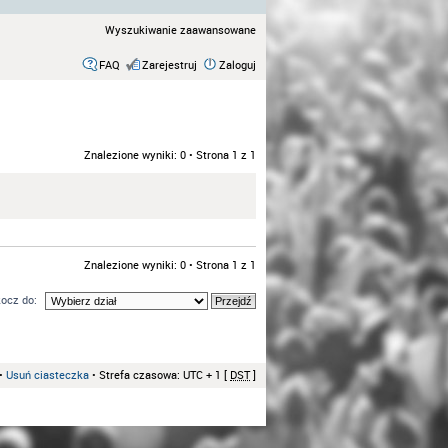
Wyszukiwanie zaawansowane
FAQ
Zarejestruj
Zaloguj
Znalezione wyniki: 0 • Strona
1
z
1
Znalezione wyniki: 0 • Strona
1
z
1
ocz do:
•
Usuń ciasteczka
• Strefa czasowa: UTC + 1 [
DST
]