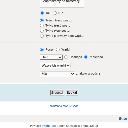
Tak
Nie
Tytuł i treść postu
Tylko treść postu
Tylko tytuł postu
Tylko pierwszy post wątku
Posty
Wątki
Rosnąco
Malejąco
znaków w poście
Switch to mobile style
Ekipa
Powered by
phpBB
® Forum Software © phpBB Group