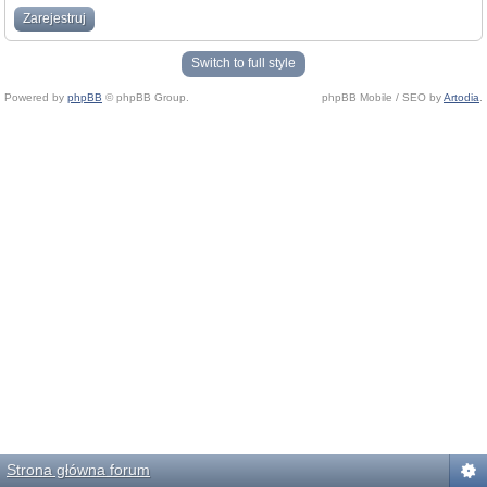
Zarejestruj
Switch to full style
Powered by
phpBB
© phpBB Group.
phpBB Mobile / SEO by
Artodia
.
Strona główna forum