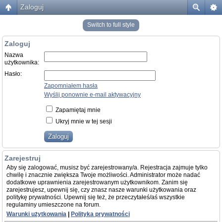
Zaloguj
Switch to full style
Zaloguj
Nazwa
użytkownika:
Hasło:
Zapomniałem hasła
Wyślij ponownie e-mail aktywacyjny
Zapamiętaj mnie
Ukryj mnie w tej sesji
Zarejestruj
Aby się zalogować, musisz być zarejestrowany/a. Rejestracja zajmuje tylko
chwilę i znacznie zwiększa Twoje możliwości. Administrator może nadać
dodatkowe uprawnienia zarejestrowanym użytkownikom. Zanim się
zarejestrujesz, upewnij się, czy znasz nasze warunki użytkowania oraz
politykę prywatności. Upewnij się też, że przeczytałeś/aś wszystkie
regulaminy umieszczone na forum.
Warunki użytkowania
|
Polityka prywatności