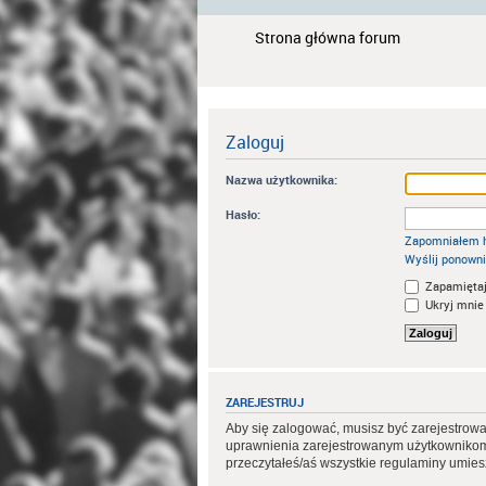
Strona główna forum
Zaloguj
Nazwa użytkownika:
Hasło:
Zapomniałem 
Wyślij ponowni
Zapamiętaj
Ukryj mnie 
ZAREJESTRUJ
Aby się zalogować, musisz być zarejestrowa
uprawnienia zarejestrowanym użytkownikom. 
przeczytałeś/aś wszystkie regulaminy umie