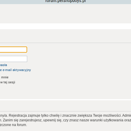
hasła
e e-mail aktywacyjny
 mnie
w tej sesji
ny/a. Rejestracja zajmuje tylko chwilę i znacznie zwiększa Twoje możliwości. Ad
Zanim się zarejestrujesz, upewnij się, czy znasz nasze warunki użytkowania oraz p
szczone na forum.