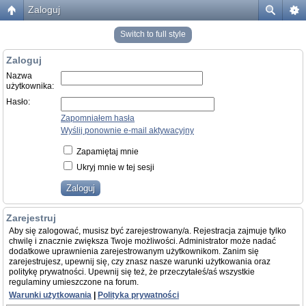
Zaloguj
Switch to full style
Zaloguj
Nazwa
użytkownika:
Hasło:
Zapomniałem hasła
Wyślij ponownie e-mail aktywacyjny
Zapamiętaj mnie
Ukryj mnie w tej sesji
Zarejestruj
Aby się zalogować, musisz być zarejestrowany/a. Rejestracja zajmuje tylko
chwilę i znacznie zwiększa Twoje możliwości. Administrator może nadać
dodatkowe uprawnienia zarejestrowanym użytkownikom. Zanim się
zarejestrujesz, upewnij się, czy znasz nasze warunki użytkowania oraz
politykę prywatności. Upewnij się też, że przeczytałeś/aś wszystkie
regulaminy umieszczone na forum.
Warunki użytkowania
|
Polityka prywatności