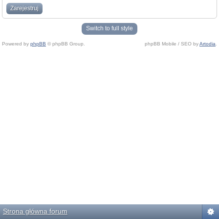
Zarejestruj
Switch to full style
Powered by
phpBB
© phpBB Group.
phpBB Mobile / SEO by
Artodia
.
Strona główna forum