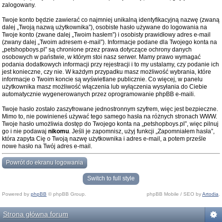
zalogowany.
Twoje konto będzie zawierać co najmniej unikalną identyfikacyjną nazwę (zwaną
dalej „Twoją nazwą użytkownika”), osobiste hasło używane do logowania na
Twoje konto (zwane dalej „Twoim hasłem”) i osobisty prawidłowy adres e-mail
(zwany dalej „Twoim adresem e-mail”). Informacje podane dla Twojego konta na
„petshopboys.pl” są chronione przez prawa dotyczące ochrony danych
osobowych w państwie, w którym stoi nasz serwer. Mamy prawo wymagać
podania dodatkowych informacji przy rejestracji i to my ustalamy, czy podanie ich
jest konieczne, czy nie. W każdym przypadku masz możliwość wybrania, które
informacje o Twoim koncie są wyświetlane publicznie. Co więcej, w panelu
użytkownika masz możliwość włączenia lub wyłączenia wysyłania do Ciebie
automatycznie wygenerowanych przez oprogramowanie phpBB e-maili.
Twoje hasło zostało zaszyfrowane jednostronnym szyfrem, więc jest bezpieczne.
Mimo to, nie powinieneś używać tego samego hasła na różnych stronach WWW.
Twoje hasło umożliwia dostęp do Twojego konta na „petshopboys.pl”, więc pilnuj
go i nie podawaj
nikomu
. Jeśli je zapomnisz, użyj funkcji „Zapomniałem hasła”,
która zapyta Cię o Twoją nazwę użytkownika i adres e-mail, a potem prześle
nowe hasło na Twój adres e-mail.
Powrót do ekranu logowania
Switch to full style
Powered by
phpBB
© phpBB Group.
phpBB Mobile / SEO by
Artodia
.
Strona główna forum