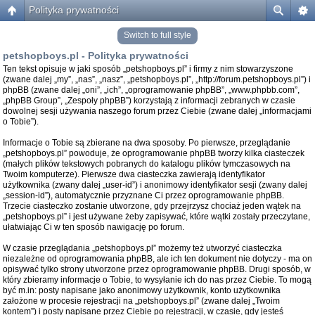
Polityka prywatności
Switch to full style
petshopboys.pl - Polityka prywatności
Ten tekst opisuje w jaki sposób „petshopboys.pl” i firmy z nim stowarzyszone
(zwane dalej „my”, „nas”, „nasz”, „petshopboys.pl”, „http://forum.petshopboys.pl”) i
phpBB (zwane dalej „oni”, „ich”, „oprogramowanie phpBB”, „www.phpbb.com”,
„phpBB Group”, „Zespoły phpBB”) korzystają z informacji zebranych w czasie
dowolnej sesji używania naszego forum przez Ciebie (zwane dalej „informacjami
o Tobie”).
Informacje o Tobie są zbierane na dwa sposoby. Po pierwsze, przeglądanie
„petshopboys.pl” powoduje, że oprogramowanie phpBB tworzy kilka ciasteczek
(małych plików tekstowych pobranych do katalogu plików tymczasowych na
Twoim komputerze). Pierwsze dwa ciasteczka zawierają identyfikator
użytkownika (zwany dalej „user-id”) i anonimowy identyfikator sesji (zwany dalej
„session-id”), automatycznie przyznane Ci przez oprogramowanie phpBB.
Trzecie ciasteczko zostanie utworzone, gdy przejrzysz chociaż jeden wątek na
„petshopboys.pl” i jest używane żeby zapisywać, które wątki zostały przeczytane,
ułatwiając Ci w ten sposób nawigację po forum.
W czasie przeglądania „petshopboys.pl” możemy też utworzyć ciasteczka
niezależne od oprogramowania phpBB, ale ich ten dokument nie dotyczy - ma on
opisywać tylko strony utworzone przez oprogramowanie phpBB. Drugi sposób, w
który zbieramy informacje o Tobie, to wysyłanie ich do nas przez Ciebie. To mogą
być m.in: posty napisane jako anonimowy użytkownik, konto użytkownika
założone w procesie rejestracji na „petshopboys.pl” (zwane dalej „Twoim
kontem”) i posty napisane przez Ciebie po rejestracji, w czasie, gdy jesteś