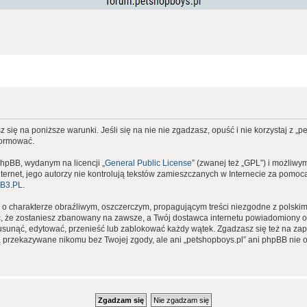
 się na poniższe warunki. Jeśli się na nie nie zgadzasz, opuść i nie korzystaj z „
formować.
phpBB, wydanym na licencji „
General Public License
” (zwanej też „GPL”) i możliwy
nternet, jego autorzy nie kontrolują tekstów zamieszczanych w Internecie za pomocą 
B3.PL
.
 o charakterze obraźliwym, oszczerczym, propagującym treści niezgodne z polsk
, że zostaniesz zbanowany na zawsze, a Twój dostawca internetu powiadomiony o
usunąć, edytować, przenieść lub zablokować każdy wątek. Zgadzasz się też na zapi
ą przekazywane nikomu bez Twojej zgody, ale ani „petshopboys.pl” ani phpBB nie