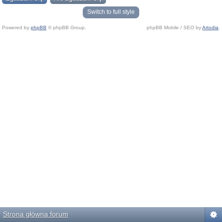
Switch to full style
Powered by
phpBB
© phpBB Group.
phpBB Mobile / SEO by
Artodia
.
Strona główna forum