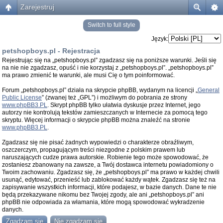
Zarejestruj
Switch to full style
Język:
petshopboys.pl - Rejestracja
Rejestrując się na „petshopboys.pl” zgadzasz się na poniższe warunki. Jeśli się
na nie nie zgadzasz, opuść i nie korzystaj z „petshopboys.pl”. „petshopboys.pl”
ma prawo zmienić te warunki, ale musi Cię o tym poinformować.
Forum „petshopboys.pl” działa na skrypcie phpBB, wydanym na licencji „
General
Public License
” (zwanej też „GPL”) i możliwym do pobrania ze strony
www.phpBB3.PL
. Skrypt phpBB tylko ułatwia dyskusje przez Internet, jego
autorzy nie kontrolują tekstów zamieszczanych w Internecie za pomocą tego
skryptu. Więcej informacji o skrypcie phpBB można znaleźć na stronie
www.phpBB3.PL
.
Zgadzasz się nie pisać żadnych wypowiedzi o charakterze obraźliwym,
oszczerczym, propagującym treści niezgodne z polskim prawem lub
naruszających cudze prawa autorskie. Robienie tego może spowodować, że
zostaniesz zbanowany na zawsze, a Twój dostawca internetu powiadomiony o
Twoim zachowaniu. Zgadzasz się, że „petshopboys.pl” ma prawo w każdej chwili
usunąć, edytować, przenieść lub zablokować każdy wątek. Zgadzasz się też na
zapisywanie wszystkich informacji, które podajesz, w bazie danych. Dane te nie
będą przekazywane nikomu bez Twojej zgody, ale ani „petshopboys.pl” ani
phpBB nie odpowiada za włamania, które mogą spowodować wykradzenie
danych.