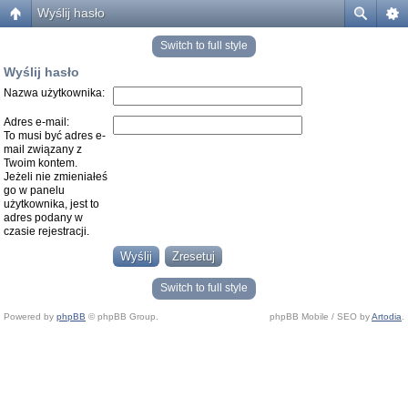
Wyślij hasło
Switch to full style
Wyślij hasło
Nazwa użytkownika:
Adres e-mail:
To musi być adres e-
mail związany z
Twoim kontem.
Jeżeli nie zmieniałeś
go w panelu
użytkownika, jest to
adres podany w
czasie rejestracji.
Switch to full style
Powered by
phpBB
© phpBB Group.
phpBB Mobile / SEO by
Artodia
.