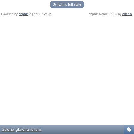
Switch to full style
Powered by
phpBB
© phpBB Group.
phpBB Mobile / SEO by
Artodia
.
Strona główna forum