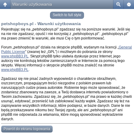
Warunki użytkowania
Switch to full style
petshopboys.pl - Warunki użytkowania
Rejestrując się na „petshopboys.pl” zgadzasz się na poniższe warunki. Jeśli się
na nie nie zgadzasz, opuść i nie korzystaj z „petshopboys.pl”. „petshopboys.pl”
ma prawo zmienić te warunki, ale musi Cię o tym poinformować.
Forum „petshopboys.pl” działa na skrypcie phpBB, wydanym na licencji „
General
Public License
” (zwanej też „GPL”) i możliwym do pobrania ze strony
www.phpBB3.PL
. Skrypt phpBB tylko ułatwia dyskusje przez Internet, jego
autorzy nie kontrolują tekstów zamieszczanych w Internecie za pomocą tego
skryptu. Więcej informacji o skrypcie phpBB można znaleźć na stronie
www.phpBB3.PL
.
Zgadzasz się nie pisać żadnych wypowiedzi o charakterze obraźliwym,
oszczerczym, propagującym treści niezgodne z polskim prawem lub
naruszających cudze prawa autorskie. Robienie tego może spowodować, że
zostaniesz zbanowany na zawsze, a Twój dostawca internetu powiadomiony o
Twoim zachowaniu. Zgadzasz się, że „petshopboys.pl” ma prawo w każdej chwili
usunąć, edytować, przenieść lub zablokować każdy wątek. Zgadzasz się też na
zapisywanie wszystkich informacji, które podajesz, w bazie danych. Dane te nie
będą przekazywane nikomu bez Twojej zgody, ale ani „petshopboys.pl” ani
phpBB nie odpowiada za włamania, które mogą spowodować wykradzenie
danych.
Powrót do ekranu logowania