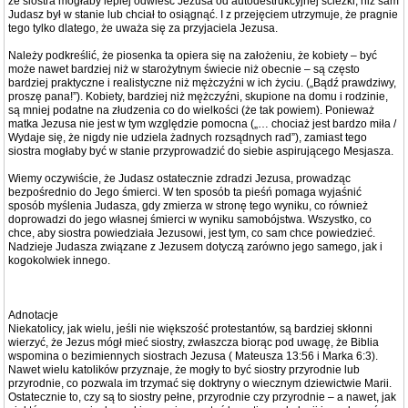
że siostra mogłaby lepiej odwieść Jezusa od autodestrukcyjnej ścieżki, niż sam
Judasz był w stanie lub chciał to osiągnąć. I z przejęciem utrzymuje, że pragnie
tego tylko dlatego, że uważa się za przyjaciela Jezusa.
Należy podkreślić, że piosenka ta opiera się na założeniu, że kobiety – być
może nawet bardziej niż w starożytnym świecie niż obecnie – są często
bardziej praktyczne i realistyczne niż mężczyźni w ich życiu. („Bądź prawdziwy,
proszę pana!”). Kobiety, bardziej niż mężczyźni, skupione na domu i rodzinie,
są mniej podatne na złudzenia co do wielkości (że tak powiem). Ponieważ
matka Jezusa nie jest w tym względzie pomocna („… chociaż jest bardzo miła /
Wydaje się, że nigdy nie udziela żadnych rozsądnych rad”), zamiast tego
siostra mogłaby być w stanie przyprowadzić do siebie aspirującego Mesjasza.
Wiemy oczywiście, że Judasz ostatecznie zdradzi Jezusa, prowadząc
bezpośrednio do Jego śmierci. W ten sposób ta pieśń pomaga wyjaśnić
sposób myślenia Judasza, gdy zmierza w stronę tego wyniku, co również
doprowadzi do jego własnej śmierci w wyniku samobójstwa. Wszystko, co
chce, aby siostra powiedziała Jezusowi, jest tym, co sam chce powiedzieć.
Nadzieje Judasza związane z Jezusem dotyczą zarówno jego samego, jak i
kogokolwiek innego.
Adnotacje
Niekatolicy, jak wielu, jeśli nie większość protestantów, są bardziej skłonni
wierzyć, że Jezus mógł mieć siostry, zwłaszcza biorąc pod uwagę, że Biblia
wspomina o bezimiennych siostrach Jezusa ( Mateusza 13:56 i Marka 6:3).
Nawet wielu katolików przyznaje, że mogły to być siostry przyrodnie lub
przyrodnie, co pozwala im trzymać się doktryny o wiecznym dziewictwie Marii.
Ostatecznie to, czy są to siostry pełne, przyrodnie czy przyrodnie – a nawet, jak