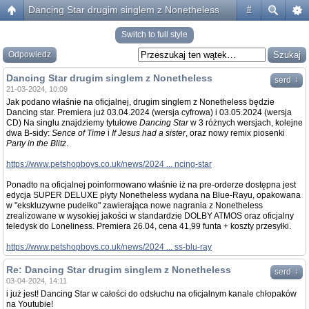
Dancing Star drugim singlem z Nonetheless
#
Switch to full style
Odpowiedz
Dancing Star drugim singlem z Nonetheless
↓
serd
21-03-2024, 10:09
Jak podano właśnie na oficjalnej, drugim singlem z Nonetheless będzie
Dancing star. Premiera już 03.04.2024 (wersja cyfrowa) i 03.05.2024 (wersja
CD) Na singlu znajdziemy tytułowe
Dancing Star
w 3 różnych wersjach, kolejne
dwa B-sidy:
Sence of Time
i
If Jesus had a sister
, oraz nowy remix piosenki
Party in the Blitz
.
https://www.petshopboys.co.uk/news/2024 ... ncing-star
Ponadto na oficjalnej poinformowano właśnie iż na pre-orderze dostępna jest
edycja SUPER DELUXE płyty Nonetheless wydana na Blue-Rayu, opakowana
w "ekskluzywne pudełko" zawierająca nowe nagrania z Nonetheless
zrealizowane w wysokiej jakości w standardzie DOLBY ATMOS oraz oficjalny
teledysk do Loneliness. Premiera 26.04, cena 41,99 funta + koszty przesyłki.
https://www.petshopboys.co.uk/news/2024 ... ss-blu-ray
Re: Dancing Star drugim singlem z Nonetheless
↓
serd
03-04-2024, 14:11
i już jest! Dancing Star w całości do odsłuchu na oficjalnym kanale chłopaków
na Youtubie!