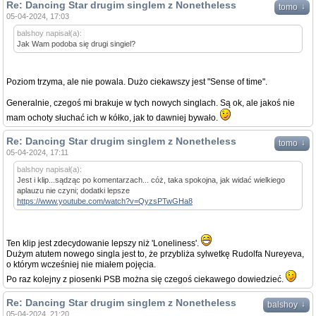
Re: Dancing Star drugim singlem z Nonetheless
↓
tomo
05-04-2024, 17:03
balshoy napisał(a):
Jak Wam podoba się drugi singiel?
Poziom trzyma, ale nie powala. Dużo ciekawszy jest "Sense of time".
Generalnie, czegoś mi brakuje w tych nowych singlach. Są ok, ale jakoś nie
mam ochoty słuchać ich w kółko, jak to dawniej bywało.
Re: Dancing Star drugim singlem z Nonetheless
↓
tomo
05-04-2024, 17:11
balshoy napisał(a):
Jest i klip...sądząc po komentarzach... cóż, taka spokojna, jak widać wielkiego
aplauzu nie czyni; dodatki lepsze
https://www.youtube.com/watch?v=QyzsPTwGHa8
Ten klip jest zdecydowanie lepszy niż 'Loneliness'.
Dużym atutem nowego singla jest to, że przybliża sylwetkę Rudolfa Nureyeva,
o którym wcześniej nie miałem pojęcia.
Po raz kolejny z piosenki PSB można się czegoś ciekawego dowiedzieć.
Re: Dancing Star drugim singlem z Nonetheless
↓
balshoy
05-04-2024, 21:20