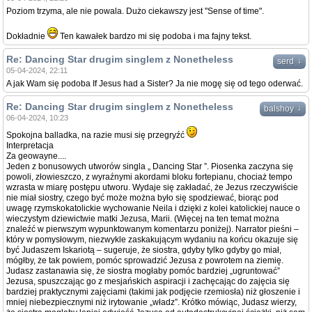
Poziom trzyma, ale nie powala. Dużo ciekawszy jest "Sense of time".
Dokładnie
Ten kawałek bardzo mi się podoba i ma fajny tekst.
Re: Dancing Star drugim singlem z Nonetheless
↓
serd
05-04-2024, 22:11
A jak Wam się podoba If Jesus had a Sister? Ja nie mogę się od tego oderwać.
Re: Dancing Star drugim singlem z Nonetheless
↓
balshoy
06-04-2024, 10:23
Spokojna balladka, na razie musi się przegryźć
Interpretacja
Za geowayne....
Jeden z bonusowych utworów singla „ Dancing Star ”. Piosenka zaczyna się
powoli, złowieszczo, z wyraźnymi akordami bloku fortepianu, chociaż tempo
wzrasta w miarę postępu utworu. Wydaje się zakładać, że Jezus rzeczywiście
nie miał siostry, czego być może można było się spodziewać, biorąc pod
uwagę rzymskokatolickie wychowanie Neila i dzięki z kolei katolickiej nauce o
wieczystym dziewictwie matki Jezusa, Marii. (Więcej na ten temat można
znaleźć w pierwszym wypunktowanym komentarzu poniżej). Narrator pieśni –
który w pomysłowym, niezwykle zaskakującym wydaniu na końcu okazuje się
być Judaszem Iskariotą – sugeruje, że siostra, gdyby tylko gdyby go miał,
mógłby, że tak powiem, pomóc sprowadzić Jezusa z powrotem na ziemię.
Judasz zastanawia się, że siostra mogłaby pomóc bardziej „ugruntować”
Jezusa, spuszczając go z mesjańskich aspiracji i zachęcając do zajęcia się
bardziej praktycznymi zajęciami (takimi jak podjęcie rzemiosła) niż głoszenie i
mniej niebezpiecznymi niż irytowanie „władz”. Krótko mówiąc, Judasz wierzy,