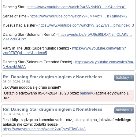
Dancing Star -
https://www.youtube.com/watch?v=SNNvblO ... bY&index=1
Sense of Time -
https://www.youtube.com/watch?v=LM4Vbf7 ... bY&index=2
If Jesus had a sister -
https://www.youtube.com/watch?v=2dZ7l7j ... bY&index=3
Dancing Star (Solomum Remix) -
https://youtu.be/9rtVQ6s60DQ?list=OLAK5 ...
vUaV20GDbY
Party in The Blitz (Superchumbo Remix) -
https://www.youtube.com/watch?
v=x0T87Qd ... bY&index=5
Dancing Star (Solomum Extended Remix) -
https://www.youtube.com/watch?v=-
NHzevbUrMA
Re: Dancing Star drugim singlem z Nonetheless
↓
balshoy
05-04-2024, 15:50
Jak Wam podoba się drugi singiel?
Ostatnio edytowano 05-04-2024, 16:20 przez
balshoy
, łącznie edytowano 1
raz
Re: Dancing Star drugim singlem z Nonetheless
↓
balshoy
05-04-2024, 16:17
Jest i klip...sądząc po komentarzach... cóż, taka spokojna, jak widać wielkiego
aplauzu nie czyni; dodatki lepsze
https://www.youtube.com/watch?v=QyzsPTwGHa8