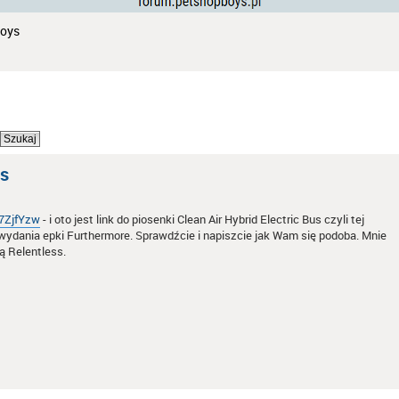
Boys
us
7ZjfYzw
- i oto jest link do piosenki Clean Air Hybrid Electric Bus czyli tej
o wydania epki Furthermore. Sprawdźcie i napiszcie jak Wam się podoba. Mnie
ką Relentless.