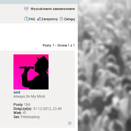
Wyszukiwanie zaawansowane
FAQ
Zarejestruj
Zaloguj
Posty: 1 • Strona
1
z
1
serd
Always On My Mind
Posty:
184
Dołączył(a):
31-12-2012, 23:49
Wiek:
41
Sex:
Petshopboy