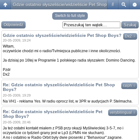
Gdzie ostatnio słyszeliście/widzieliście Pet Shop Boys?
#
Switch to full style
Odpowiedz
Gdzie ostatnio słyszeliście/widzieliście Pet Shop Boys?
↓
Dx2
20-05-2009, 19:24
Witam,
oczywiście chodzi mi o radio/Tv/miejsca publiczne i inne okoliczności.
Ja dzisiaj po 16tej w Programie 1 polskiego radia słyszałem: Domino Dancing.
Pzdr
Dx2
Re: Gdzie ostatnio słyszeliście/widzieliście Pet Shop
↓
ralph
Boys?
20-05-2009, 19:29
Na VH1 - reklama Yes. W radiu oprocz list, w 3PR w audycjach P. Stelmacha.
Re: Gdzie ostatnio słyszeliście/widzieliście Pet
↓
verybilingual
Shop Boys?
20-05-2009, 20:46
Ja też ostatni kontakt miałem z PSB przy okazji Myśliwieckiej 3-5-7, no i
oczywiście co tydzień grany jest w Lp3 (LPMN nie słucham).
A no i ostatnio w Radio Orbit były dwie piosenki z ''Behaviour'' zagrane.