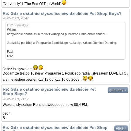
''Nervously'' i ''The End Of The World''
Re: Gdzie ostatnio słyszeliście/widzieliście Pet Shop Boys?
20-05-2009, 20:47
Dx2 napisał(a):
Witam,
oczywiście chodzi mi o radio/Tv/miejsca publiczne i inne okoliczności.
Ja dzisiaj po 16tej w Programie 1 polskiego radia słyszałem: Domino Dancing.
Pzdr
Dx2
Ja też to słyszałem
Dodam że też po 16stej w Programie 1 Polskiego radia , słyszałem LOVE ETC ,
ale nie jestem pewien czy 12.05, czy 16.05.2009...
Re: Gdzie ostatnio słyszeliście/widzieliście Pet
↓
gun_boy
Shop Boys?
20-05-2009, 21:17
Wczoraj slyszalem Rent, prawdopodobnie w 88,4 FM.
pzdr
S.
Re: Gdzie ostatnio słyszeliście/widzieliście Pet Shop
↓
eliks