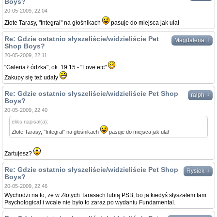
Boys?
20-05-2009, 22:04
Złote Tarasy, "Integral" na głośnikach
pasuje do miejsca jak ulał
Re: Gdzie ostatnio słyszeliście/widzieliście Pet
↓
Magdalena
Shop Boys?
20-05-2009, 22:11
"Galeria Łódzka", ok. 19.15 - "Love etc"
Zakupy się też udały
Re: Gdzie ostatnio słyszeliście/widzieliście Pet Shop
↓
ralph
Boys?
20-05-2009, 22:40
eliks napisał(a):
Złote Tarasy, "Integral" na głośnikach
pasuje do miejsca jak ulał
Zartujesz?
Re: Gdzie ostatnio słyszeliście/widzieliście Pet Shop
↓
Rysiek
Boys?
20-05-2009, 22:46
Wychodzi na to, że w Złotych Tarasach lubią PSB, bo ja kiedyś słyszałem tam
Psychological i wcale nie było to zaraz po wydaniu Fundamental.